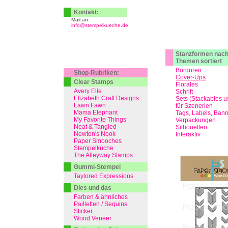
Kontakt:
Mail an:
info@stempelkueche.de
Stanzformen nac
Themen sortiert
Bordüren
Shop-Rubriken:
Cover-Ups
Clear Stamps
Florales
Avery Elle
Schrift
Elizabeth Craft Designs
Sets (Stackables u
Lawn Fawn
für Szenerien
Mama Elephant
Tags, Labels, Ban
My Favorite Things
Verpackungen
Neat & Tangled
Silhouetten
Newton's Nook
Interaktiv
Paper Smooches
Stempelküche
The Alleyway Stamps
Gummi-Stempel
Taylored Expressions
Dies und das
Farben & ähnliches
Pailletten / Sequins
Sticker
Wood Veneer