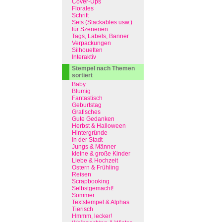
Cover-Ups
Florales
Schrift
Sets (Stackables usw.)
für Szenerien
Tags, Labels, Banner
Verpackungen
Silhouetten
Interaktiv
Stempel nach Themen
sortiert
Baby
Blumig
Fantastisch
Geburtstag
Grafisches
Gute Gedanken
Herbst & Halloween
Hintergründe
In der Stadt
Jungs & Männer
kleine & große Kinder
Liebe & Hochzeit
Ostern & Frühling
Reisen
Scrapbooking
Selbstgemacht!
Sommer
Textstempel & Alphas
Tierisch
Hmmm, lecker!