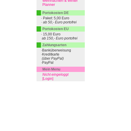
Weihnachten & Winter
Planner
Portokosten DE
· Paket: 5,00 Euro
· ab 50,- Euro portofrei
Portokosten EU
· 15,00 Euro
ab 150,- Euro portofrei
Zahlungsarten
·Banküberweisung
·Kreditkarte
(über PayPal)
·PayPal
Mein Menu
Nicht eingeloggt
[Login]