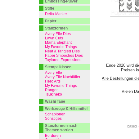
Embossing-Pulver
Stifte
Delta-Marker
Papier
Stanzformen
Avery Elle Dies
Lawn Cuts
Mama Elephant
My Favorite Things
Neat & Tangled Dies
Paper Smooches Dies
Taylored Expressions
Ende 2020 wird di
Stempelkissen
Preisen ka
Avery Elle
Avery Elle Nachfüller
Alle Bestellungen di
Hero Arts
My Favorite Things
Ranger
Vielen Da
Tsukineko
Washi Tape
Werkzeuge & Hilfsmittel
Schablonen
Sonstiges
Stanzformen nach
based 
Themen sortiert
Bordüren