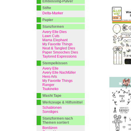
Embossing-Pulver
Stifte
Delta-Marker
Papier
Stanzformen
Avery Elle Dies
Lawn Cuts
Mama Elephant
My Favorite Things
Neat & Tangled Dies
Paper Smooches Dies
Taylored Expressions
Stempelkissen
Avery Elle
Avery Elle Nachfüller
Hero Arts
My Favorite Things
Ranger
Tsukineko
Washi Tape
Werkzeuge & Hilfsmittel
Schablonen
Sonstiges
Stanzformen nach
Themen sortiert
Bordüren