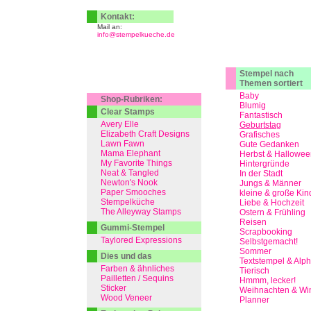
Kontakt:
Mail an:
info@stempelkueche.de
Stempel nach
Themen sortiert
Baby
Shop-Rubriken:
Blumig
Clear Stamps
Fantastisch
Avery Elle
Geburtstag
Elizabeth Craft Designs
Grafisches
Lawn Fawn
Gute Gedanken
Mama Elephant
Herbst & Hallowee
My Favorite Things
Hintergründe
Neat & Tangled
In der Stadt
Newton's Nook
Jungs & Männer
Paper Smooches
kleine & große Kin
Stempelküche
Liebe & Hochzeit
The Alleyway Stamps
Ostern & Frühling
Reisen
Gummi-Stempel
Scrapbooking
Taylored Expressions
Selbstgemacht!
Sommer
Dies und das
Textstempel & Alp
Farben & ähnliches
Tierisch
Pailletten / Sequins
Hmmm, lecker!
Sticker
Weihnachten & Win
Wood Veneer
Planner