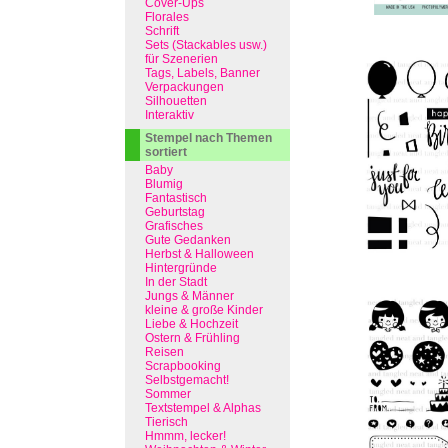
Cover-Ups
Florales
Schrift
Sets (Stackables usw.)
für Szenerien
Tags, Labels, Banner
Verpackungen
Silhouetten
Interaktiv
Stempel nach Themen
sortiert
Baby
Blumig
Fantastisch
Geburtstag
Grafisches
Gute Gedanken
Herbst & Halloween
Hintergründe
In der Stadt
Jungs & Männer
kleine & große Kinder
Liebe & Hochzeit
Ostern & Frühling
Reisen
Scrapbooking
Selbstgemacht!
Sommer
Textstempel & Alphas
Tierisch
Hmmm, lecker!