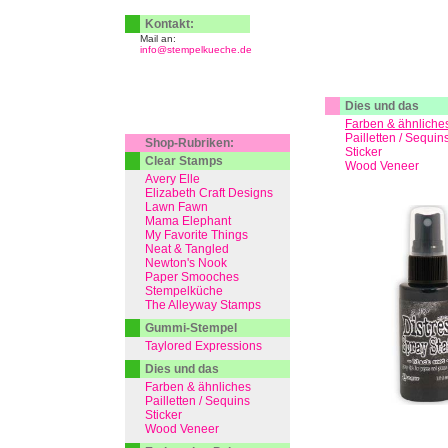
Kontakt:
Mail an:
info@stempelkueche.de
Dies und das
Farben & ähnliche
Pailletten / Sequin
Shop-Rubriken:
Sticker
Clear Stamps
Wood Veneer
Avery Elle
Elizabeth Craft Designs
Lawn Fawn
Mama Elephant
My Favorite Things
Neat & Tangled
Newton's Nook
Paper Smooches
Stempelküche
The Alleyway Stamps
Gummi-Stempel
Taylored Expressions
Dies und das
Farben & ähnliches
Pailletten / Sequins
Sticker
Wood Veneer