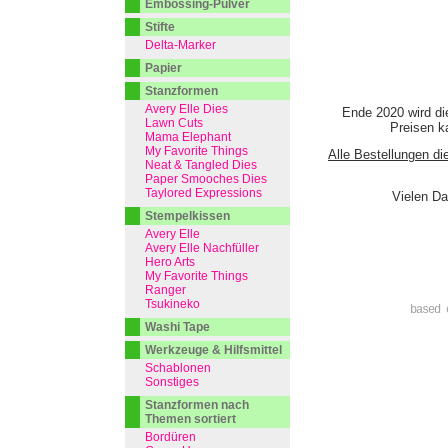
Embossing-Pulver
Stifte
Delta-Marker
Papier
Stanzformen
Avery Elle Dies
Ende 2020 wird di
Lawn Cuts
Preisen ka
Mama Elephant
My Favorite Things
Alle Bestellungen di
Neat & Tangled Dies
Paper Smooches Dies
Taylored Expressions
Vielen Da
Stempelkissen
Avery Elle
Avery Elle Nachfüller
Hero Arts
My Favorite Things
Ranger
Tsukineko
based 
Washi Tape
Werkzeuge & Hilfsmittel
Schablonen
Sonstiges
Stanzformen nach
Themen sortiert
Bordüren