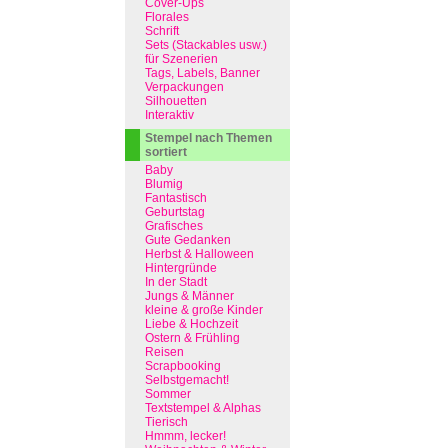
Cover-Ups
Florales
Schrift
Sets (Stackables usw.)
für Szenerien
Tags, Labels, Banner
Verpackungen
Silhouetten
Interaktiv
Stempel nach Themen
sortiert
Baby
Blumig
Fantastisch
Geburtstag
Grafisches
Gute Gedanken
Herbst & Halloween
Hintergründe
In der Stadt
Jungs & Männer
kleine & große Kinder
Liebe & Hochzeit
Ostern & Frühling
Reisen
Scrapbooking
Selbstgemacht!
Sommer
Textstempel & Alphas
Tierisch
Hmmm, lecker!