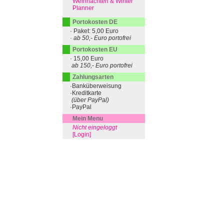
Weihnachten & Winter
Planner
Portokosten DE
· Paket: 5,00 Euro
· ab 50,- Euro portofrei
Portokosten EU
· 15,00 Euro
ab 150,- Euro portofrei
Zahlungsarten
·Banküberweisung
·Kreditkarte
(über PayPal)
·PayPal
Mein Menu
Nicht eingeloggt
[Login]