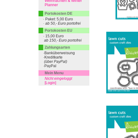
Weihnachten & Winter
Planner
Portokosten DE
· Paket: 5,00 Euro
· ab 50,- Euro portofrei
Portokosten EU
· 15,00 Euro
ab 150,- Euro portofrei
Zahlungsarten
·Banküberweisung
·Kreditkarte
(über PayPal)
·PayPal
Mein Menu
Nicht eingeloggt
[Login]