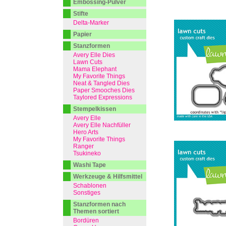
Embossing-Pulver
Stifte
Delta-Marker
Papier
Stanzformen
Avery Elle Dies
Lawn Cuts
Mama Elephant
My Favorite Things
Neat & Tangled Dies
Paper Smooches Dies
Taylored Expressions
Stempelkissen
Avery Elle
Avery Elle Nachfüller
Hero Arts
My Favorite Things
Ranger
Tsukineko
Washi Tape
Werkzeuge & Hilfsmittel
Schablonen
Sonstiges
Stanzformen nach
Themen sortiert
Bordüren