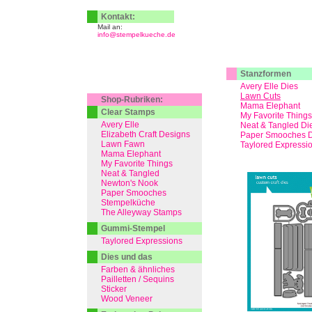
Kontakt:
Mail an:
info@stempelkueche.de
Stanzformen
Avery Elle Dies
Lawn Cuts
Shop-Rubriken:
Mama Elephant
Clear Stamps
My Favorite Things
Avery Elle
Neat & Tangled Di
Elizabeth Craft Designs
Paper Smooches D
Lawn Fawn
Taylored Expressi
Mama Elephant
My Favorite Things
Neat & Tangled
Newton's Nook
Paper Smooches
Stempelküche
The Alleyway Stamps
Gummi-Stempel
Taylored Expressions
Dies und das
Farben & ähnliches
Pailletten / Sequins
Sticker
Wood Veneer