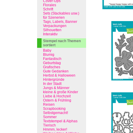
Cover-Ups
Florales
Schrift
Sets (Stackables usw.)
für Szenerien
Tags, Labels, Banner
Verpackungen
Silhouetten
Interaktiv
Stempel nach Themen
sortiert
Baby
Blumig
Fantastisch
Geburtstag
Grafisches
Gute Gedanken
Herbst & Halloween
Hintergründe
In der Stadt
Jungs & Männer
kleine & große Kinder
Liebe & Hochzeit
Ostern & Frühling
Reisen
Scrapbooking
Selbstgemacht!
Sommer
Textstempel & Alphas
Tierisch
Hmmm, lecker!