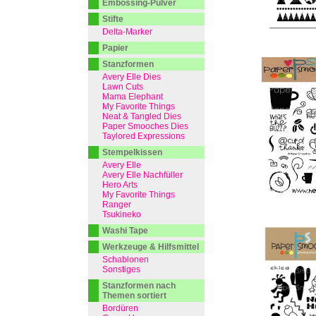
Embossing-Pulver
Stifte
Delta-Marker
Papier
Stanzformen
Avery Elle Dies
Lawn Cuts
Mama Elephant
My Favorite Things
Neat & Tangled Dies
Paper Smooches Dies
Taylored Expressions
Stempelkissen
Avery Elle
Avery Elle Nachfüller
Hero Arts
My Favorite Things
Ranger
Tsukineko
Washi Tape
Werkzeuge & Hilfsmittel
Schablonen
Sonstiges
Stanzformen nach
Themen sortiert
Bordüren