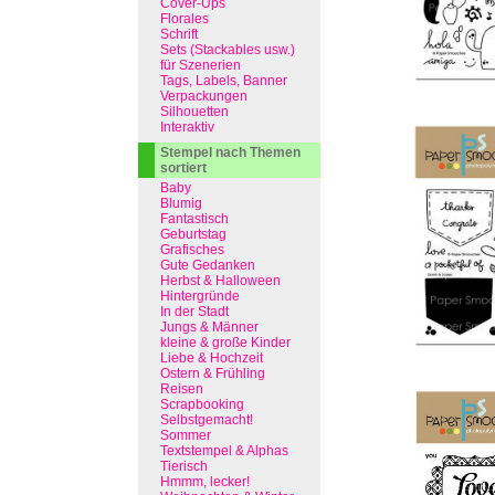
Cover-Ups
Florales
Schrift
Sets (Stackables usw.)
für Szenerien
Tags, Labels, Banner
Verpackungen
Silhouetten
Interaktiv
Stempel nach Themen
sortiert
Baby
Blumig
Fantastisch
Geburtstag
Grafisches
Gute Gedanken
Herbst & Halloween
Hintergründe
In der Stadt
Jungs & Männer
kleine & große Kinder
Liebe & Hochzeit
Ostern & Frühling
Reisen
Scrapbooking
Selbstgemacht!
Sommer
Textstempel & Alphas
Tierisch
Hmmm, lecker!