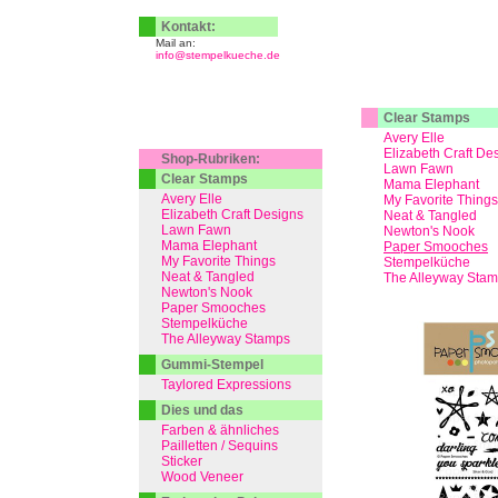
Kontakt:
Mail an:
info@stempelkueche.de
Clear Stamps
Avery Elle
Elizabeth Craft De
Shop-Rubriken:
Lawn Fawn
Clear Stamps
Mama Elephant
Avery Elle
My Favorite Things
Elizabeth Craft Designs
Neat & Tangled
Lawn Fawn
Newton's Nook
Mama Elephant
Paper Smooches
My Favorite Things
Stempelküche
Neat & Tangled
The Alleyway Sta
Newton's Nook
Paper Smooches
Stempelküche
The Alleyway Stamps
Gummi-Stempel
Taylored Expressions
Dies und das
Farben & ähnliches
Pailletten / Sequins
Sticker
Wood Veneer