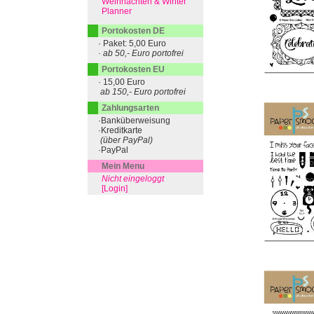
Weihnachten & Winter
Planner
Portokosten DE
· Paket: 5,00 Euro
· ab 50,- Euro portofrei
Portokosten EU
· 15,00 Euro
ab 150,- Euro portofrei
Zahlungsarten
·Banküberweisung
·Kreditkarte
(über PayPal)
·PayPal
Mein Menu
Nicht eingeloggt
[Login]