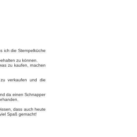
ass ich die Stempelküche
ibehalten zu können.
etwas zu kaufen, machen
 zu verkaufen und die
 und da einen Schnapper
vorhanden.
wissen, dass auch heute
viel Spaß
gemacht!