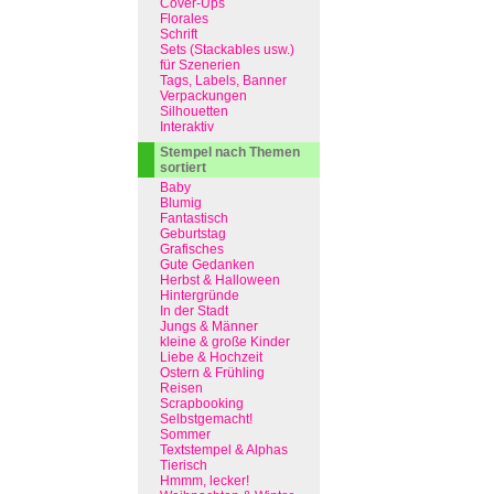
Cover-Ups
Florales
Schrift
Sets (Stackables usw.)
für Szenerien
Tags, Labels, Banner
Verpackungen
Silhouetten
Interaktiv
Stempel nach Themen
sortiert
Baby
Blumig
Fantastisch
Geburtstag
Grafisches
Gute Gedanken
Herbst & Halloween
Hintergründe
In der Stadt
Jungs & Männer
kleine & große Kinder
Liebe & Hochzeit
Ostern & Frühling
Reisen
Scrapbooking
Selbstgemacht!
Sommer
Textstempel & Alphas
Tierisch
Hmmm, lecker!