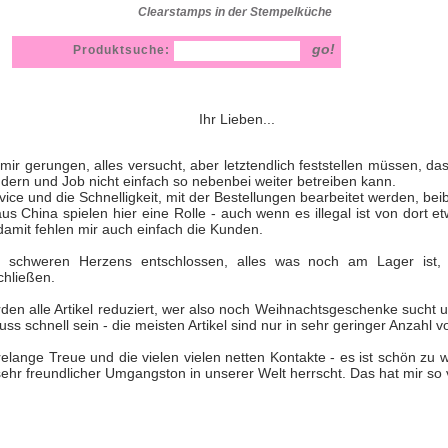
Clearstamps in der Stempelküche
Produktsuche:
Ihr Lieben...
mir gerungen, alles versucht, aber letztendlich feststellen müssen, d
ndern und Job nicht einfach so nebenbei weiter betreiben kann.
ice und die Schnelligkeit, mit der Bestellungen bearbeitet werden, be
aus China spielen hier eine Rolle - auch wenn es illegal ist von dort 
damit fehlen mir auch einfach die Kunden.
 schweren Herzens entschlossen, alles was noch am Lager ist,
chließen.
en alle Artikel reduziert, wer also noch Weihnachtsgeschenke sucht
 schnell sein - die meisten Artikel sind nur in sehr geringer Anzahl 
relange Treue und die vielen vielen netten Kontakte - es ist schön zu 
sehr freundlicher Umgangston in unserer Welt herrscht. Das hat mir so