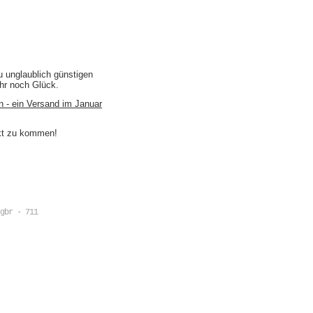
u unglaublich günstigen
ihr noch Glück.
n - ein Versand im Januar
akt zu kommen!
gbr - 711