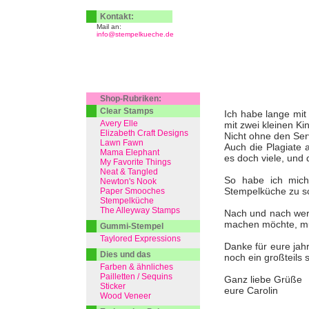
Kontakt:
Mail an:
info@stempelkueche.de
Shop-Rubriken:
Clear Stamps
Ich habe lange mit 
Avery Elle
mit zwei kleinen Ki
Elizabeth Craft Designs
Nicht ohne den Serv
Lawn Fawn
Auch die Plagiate 
Mama Elephant
es doch viele, und 
My Favorite Things
Neat & Tangled
So habe ich mich
Newton's Nook
Stempelküche zu s
Paper Smooches
Stempelküche
The Alleyway Stamps
Nach und nach werd
machen möchte, muss
Gummi-Stempel
Taylored Expressions
Danke für eure jah
Dies und das
noch ein großteils 
Farben & ähnliches
Pailletten / Sequins
Ganz liebe Grüße
Sticker
eure Carolin
Wood Veneer