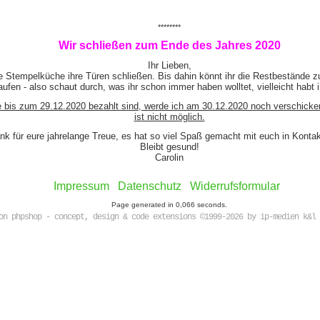
********
Wir schließen zum Ende des Jahres 2020
Ihr Lieben,
e Stempelküche ihre Türen schließen. Bis dahin könnt ihr die Restbestände z
ufen - also schaut durch, was ihr schon immer haben wolltet, vielleicht habt 
e bis zum 29.12.2020 bezahlt sind, werde ich am 30.12.2020 noch verschicke
ist nicht möglich.
nk für eure jahrelange Treue, es hat so viel Spaß gemacht mit euch in Kont
Bleibt gesund!
Carolin
Impressum
Datenschutz
Widerrufsformular
Page generated in 0,066 seconds.
on phpshop - concept, design & code extensions ©1999-2026 by ip-medien k&l 