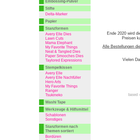
Embossing-Pulver
Stifte
Delta-Marker
Papier
Stanzformen
Ende 2020 wird di
Avery Elle Dies
Preisen ka
Lawn Cuts
Mama Elephant
Alle Bestellungen di
My Favorite Things
Neat & Tangled Dies
Paper Smooches Dies
Vielen Da
Taylored Expressions
Stempelkissen
Avery Elle
Avery Elle Nachfüller
Hero Arts
My Favorite Things
Ranger
Tsukineko
based 
Washi Tape
Werkzeuge & Hilfsmittel
Schablonen
Sonstiges
Stanzformen nach
Themen sortiert
Bordüren