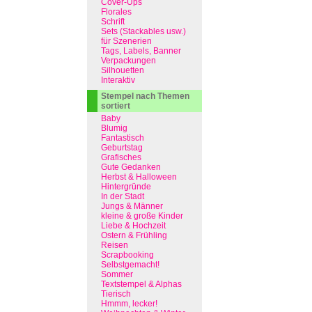
Cover-Ups
Florales
Schrift
Sets (Stackables usw.)
für Szenerien
Tags, Labels, Banner
Verpackungen
Silhouetten
Interaktiv
Stempel nach Themen
sortiert
Baby
Blumig
Fantastisch
Geburtstag
Grafisches
Gute Gedanken
Herbst & Halloween
Hintergründe
In der Stadt
Jungs & Männer
kleine & große Kinder
Liebe & Hochzeit
Ostern & Frühling
Reisen
Scrapbooking
Selbstgemacht!
Sommer
Textstempel & Alphas
Tierisch
Hmmm, lecker!