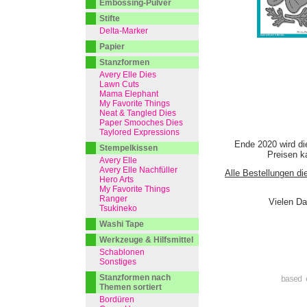
Embossing-Pulver
Stifte
Delta-Marker
Papier
Stanzformen
Avery Elle Dies
Lawn Cuts
Mama Elephant
My Favorite Things
Neat & Tangled Dies
Paper Smooches Dies
Taylored Expressions
Ende 2020 wird di
Stempelkissen
Preisen ka
Avery Elle
Avery Elle Nachfüller
Alle Bestellungen di
Hero Arts
My Favorite Things
Ranger
Vielen Da
Tsukineko
Washi Tape
Werkzeuge & Hilfsmittel
Schablonen
Sonstiges
Stanzformen nach
based 
Themen sortiert
Bordüren