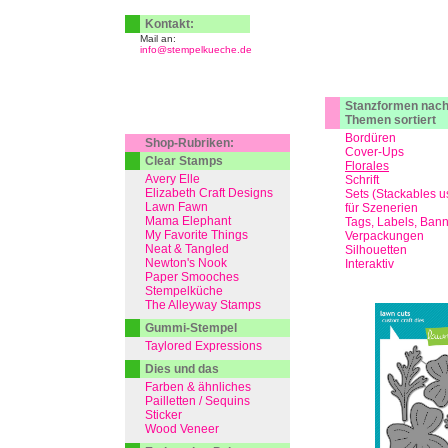
Kontakt:
Mail an:
info@stempelkueche.de
Stanzformen nac
Themen sortiert
Bordüren
Shop-Rubriken:
Cover-Ups
Clear Stamps
Florales
Avery Elle
Schrift
Elizabeth Craft Designs
Sets (Stackables u
Lawn Fawn
für Szenerien
Mama Elephant
Tags, Labels, Ban
My Favorite Things
Verpackungen
Neat & Tangled
Silhouetten
Newton's Nook
Interaktiv
Paper Smooches
Stempelküche
The Alleyway Stamps
Gummi-Stempel
Taylored Expressions
Dies und das
Farben & ähnliches
Pailletten / Sequins
Sticker
Wood Veneer