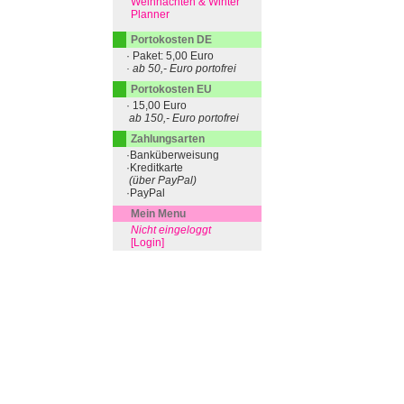
Weihnachten & Winter
Planner
Portokosten DE
· Paket: 5,00 Euro
· ab 50,- Euro portofrei
Portokosten EU
· 15,00 Euro
ab 150,- Euro portofrei
Zahlungsarten
·Banküberweisung
·Kreditkarte
(über PayPal)
·PayPal
Mein Menu
Nicht eingeloggt
[Login]