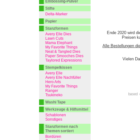
Embossing-Pulver
Stifte
Delta-Marker
Papier
Stanzformen
Ende 2020 wird di
Avery Elle Dies
Preisen ka
Lawn Cuts
Mama Elephant
Alle Bestellungen di
My Favorite Things
Neat & Tangled Dies
Paper Smooches Dies
Vielen Da
Taylored Expressions
Stempelkissen
Avery Elle
Avery Elle Nachfüller
Hero Arts
My Favorite Things
Ranger
based 
Tsukineko
Washi Tape
Werkzeuge & Hilfsmittel
Schablonen
Sonstiges
Stanzformen nach
Themen sortiert
Bordüren