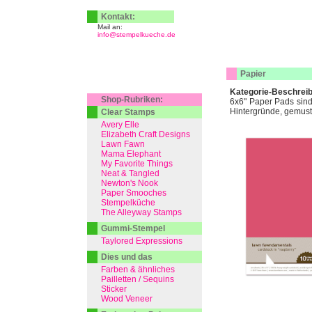
Kontakt:
Mail an:
info@stempelkueche.de
Papier
Kategorie-Beschrei
Shop-Rubriken:
6x6" Paper Pads sind 
Hintergründe, gemuster
Clear Stamps
Avery Elle
Elizabeth Craft Designs
Lawn Fawn
Mama Elephant
My Favorite Things
Neat & Tangled
Newton's Nook
Paper Smooches
Stempelküche
The Alleyway Stamps
Gummi-Stempel
Taylored Expressions
Dies und das
Farben & ähnliches
Pailletten / Sequins
Sticker
Wood Veneer