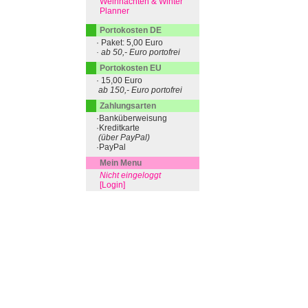
Weihnachten & Winter
Planner
Portokosten DE
· Paket: 5,00 Euro
· ab 50,- Euro portofrei
Portokosten EU
· 15,00 Euro
ab 150,- Euro portofrei
Zahlungsarten
·Banküberweisung
·Kreditkarte
(über PayPal)
·PayPal
Mein Menu
Nicht eingeloggt
[Login]