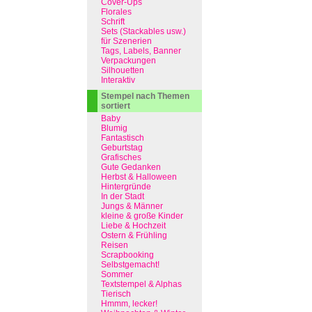
Cover-Ups
Florales
Schrift
Sets (Stackables usw.)
für Szenerien
Tags, Labels, Banner
Verpackungen
Silhouetten
Interaktiv
Stempel nach Themen
sortiert
Baby
Blumig
Fantastisch
Geburtstag
Grafisches
Gute Gedanken
Herbst & Halloween
Hintergründe
In der Stadt
Jungs & Männer
kleine & große Kinder
Liebe & Hochzeit
Ostern & Frühling
Reisen
Scrapbooking
Selbstgemacht!
Sommer
Textstempel & Alphas
Tierisch
Hmmm, lecker!