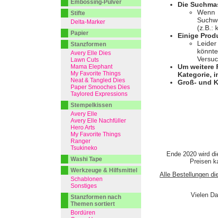
Embossing-Pulver
Die Suchmas
Wenn I
Stifte
Suchwo
Delta-Marker
(z.B.:
Papier
Einige Prod
Leider
Stanzformen
könnte
Avery Elle Dies
Versuc
Lawn Cuts
Um weitere 
Mama Elephant
My Favorite Things
Kategorie, i
Neat & Tangled Dies
Groß- und K
Paper Smooches Dies
Taylored Expressions
Stempelkissen
Avery Elle
Avery Elle Nachfüller
Hero Arts
My Favorite Things
Ranger
Tsukineko
Ende 2020 wird di
Washi Tape
Preisen ka
Werkzeuge & Hilfsmittel
Alle Bestellungen di
Schablonen
Sonstiges
Vielen Da
Stanzformen nach
Themen sortiert
Bordüren