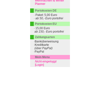
Weihnachten & Winter
Planner
Portokosten DE
· Paket: 5,00 Euro
· ab 50,- Euro portofrei
Portokosten EU
· 15,00 Euro
ab 150,- Euro portofrei
Zahlungsarten
·Banküberweisung
·Kreditkarte
(über PayPal)
·PayPal
Mein Menu
Nicht eingeloggt
[Login]