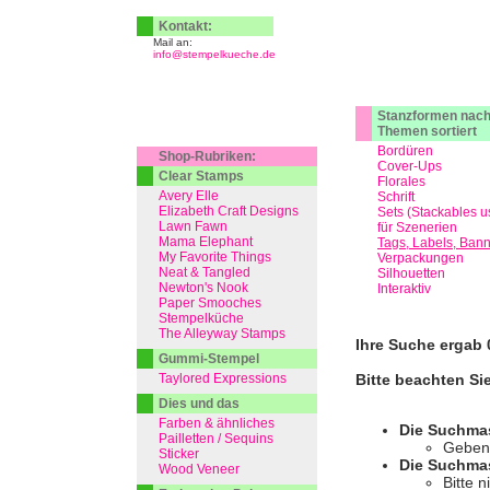
Kontakt:
Mail an:
info@stempelkueche.de
Stanzformen nac
Themen sortiert
Bordüren
Shop-Rubriken:
Cover-Ups
Clear Stamps
Florales
Avery Elle
Schrift
Elizabeth Craft Designs
Sets (Stackables u
Lawn Fawn
für Szenerien
Mama Elephant
Tags, Labels, Ban
My Favorite Things
Verpackungen
Neat & Tangled
Silhouetten
Newton's Nook
Interaktiv
Paper Smooches
Stempelküche
The Alleyway Stamps
Ihre Suche ergab 0
Gummi-Stempel
Taylored Expressions
Bitte beachten Si
Dies und das
Farben & ähnliches
Die Suchma
Pailletten / Sequins
Geben 
Sticker
Die Suchmas
Wood Veneer
Bitte 