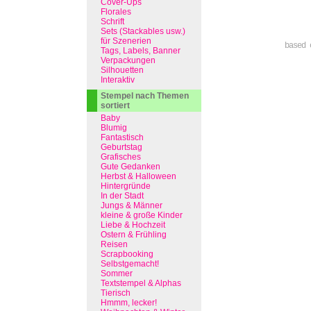
Cover-Ups
Florales
Schrift
Sets (Stackables usw.)
für Szenerien
based 
Tags, Labels, Banner
Verpackungen
Silhouetten
Interaktiv
Stempel nach Themen
sortiert
Baby
Blumig
Fantastisch
Geburtstag
Grafisches
Gute Gedanken
Herbst & Halloween
Hintergründe
In der Stadt
Jungs & Männer
kleine & große Kinder
Liebe & Hochzeit
Ostern & Frühling
Reisen
Scrapbooking
Selbstgemacht!
Sommer
Textstempel & Alphas
Tierisch
Hmmm, lecker!