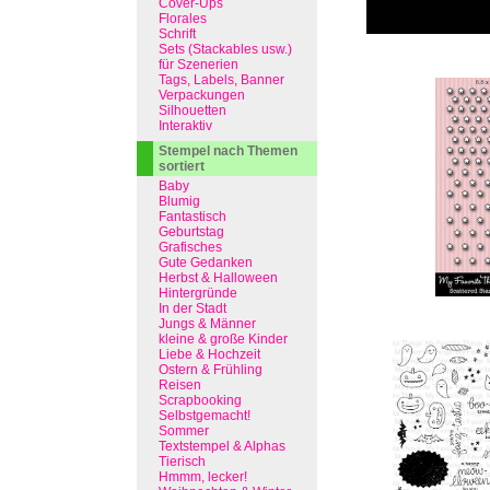
Cover-Ups
Florales
Schrift
Sets (Stackables usw.)
für Szenerien
Tags, Labels, Banner
Verpackungen
Silhouetten
Interaktiv
Stempel nach Themen
sortiert
Baby
Blumig
Fantastisch
Geburtstag
Grafisches
Gute Gedanken
Herbst & Halloween
Hintergründe
In der Stadt
Jungs & Männer
kleine & große Kinder
Liebe & Hochzeit
Ostern & Frühling
Reisen
Scrapbooking
Selbstgemacht!
Sommer
Textstempel & Alphas
Tierisch
Hmmm, lecker!