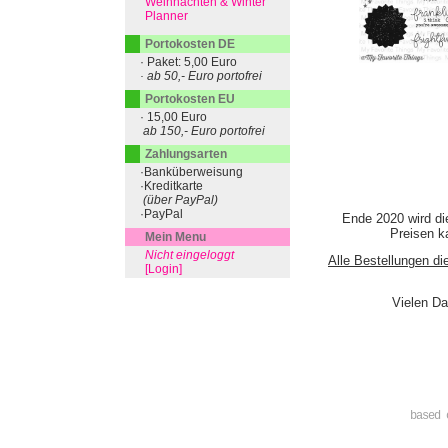
Weihnachten & Winter
Planner
Portokosten DE
· Paket: 5,00 Euro
· ab 50,- Euro portofrei
Portokosten EU
· 15,00 Euro
ab 150,- Euro portofrei
Zahlungsarten
·Banküberweisung
·Kreditkarte
(über PayPal)
·PayPal
Ende 2020 wird di
Preisen ka
Mein Menu
Nicht eingeloggt
Alle Bestellungen di
[Login]
Vielen Da
based 