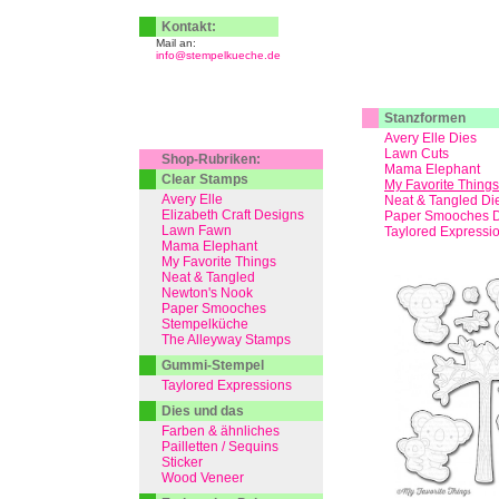
Kontakt:
Mail an:
info@stempelkueche.de
Stanzformen
Avery Elle Dies
Lawn Cuts
Shop-Rubriken:
Mama Elephant
Clear Stamps
My Favorite Things
Avery Elle
Neat & Tangled Di
Elizabeth Craft Designs
Paper Smooches D
Lawn Fawn
Taylored Expressi
Mama Elephant
My Favorite Things
Neat & Tangled
Newton's Nook
Paper Smooches
Stempelküche
The Alleyway Stamps
Gummi-Stempel
Taylored Expressions
Dies und das
Farben & ähnliches
Pailletten / Sequins
Sticker
Wood Veneer