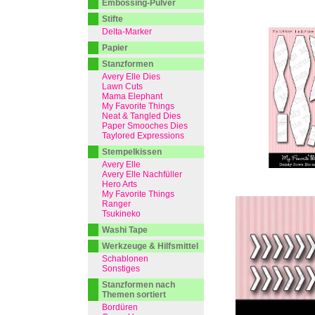
Embossing-Pulver
Stifte
Delta-Marker
Papier
Stanzformen
Avery Elle Dies
Lawn Cuts
Mama Elephant
My Favorite Things
Neat & Tangled Dies
Paper Smooches Dies
Taylored Expressions
Stempelkissen
Avery Elle
Avery Elle Nachfüller
Hero Arts
My Favorite Things
Ranger
Tsukineko
Washi Tape
Werkzeuge & Hilfsmittel
Schablonen
Sonstiges
Stanzformen nach
Themen sortiert
Bordüren