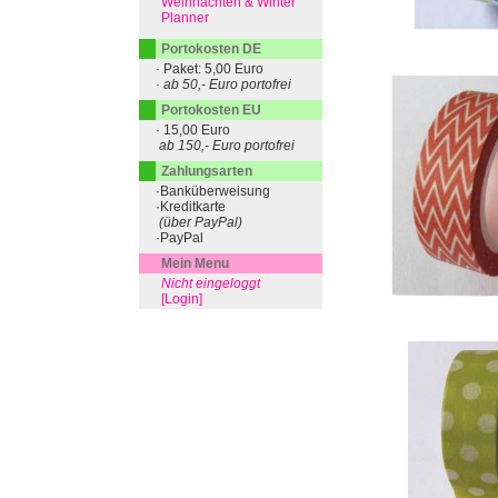
Weihnachten & Winter
Planner
Portokosten DE
· Paket: 5,00 Euro
· ab 50,- Euro portofrei
Portokosten EU
· 15,00 Euro
ab 150,- Euro portofrei
Zahlungsarten
·Banküberweisung
·Kreditkarte
(über PayPal)
·PayPal
Mein Menu
Nicht eingeloggt
[Login]