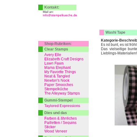
Kontakt:
Mail an:
info@stempelkueche.de
Washi Tape
Kategorie-Beschrei
Shop-Rubriken:
Es ist bunt, es ist frö
Das vielseitige bunt
Clear Stamps
Lieblings-Materialien!
Avery Elle
Elizabeth Craft Designs
Lawn Fawn
Mama Elephant
My Favorite Things
Neat & Tangled
Newton's Nook
Paper Smooches
Stempelküche
The Alleyway Stamps
Gummi-Stempel
Taylored Expressions
Dies und das
Farben & ähnliches
Pailletten / Sequins
Sticker
Wood Veneer