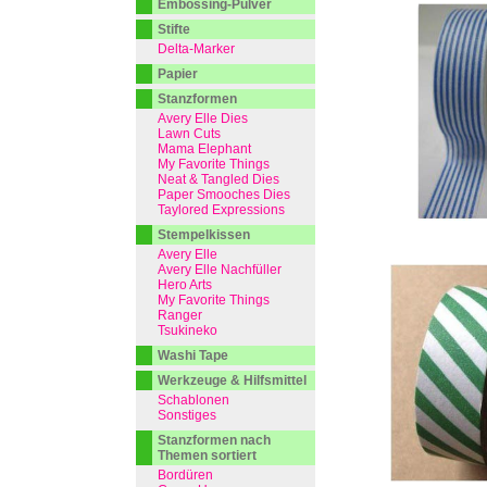
Embossing-Pulver
Stifte
Delta-Marker
Papier
Stanzformen
Avery Elle Dies
Lawn Cuts
Mama Elephant
My Favorite Things
Neat & Tangled Dies
Paper Smooches Dies
Taylored Expressions
Stempelkissen
Avery Elle
Avery Elle Nachfüller
Hero Arts
My Favorite Things
Ranger
Tsukineko
Washi Tape
Werkzeuge & Hilfsmittel
Schablonen
Sonstiges
Stanzformen nach
Themen sortiert
Bordüren