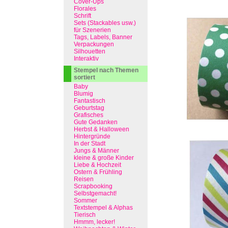
Cover-Ups
Florales
Schrift
Sets (Stackables usw.)
für Szenerien
Tags, Labels, Banner
Verpackungen
Silhouetten
Interaktiv
Stempel nach Themen
sortiert
Baby
Blumig
Fantastisch
Geburtstag
Grafisches
Gute Gedanken
Herbst & Halloween
Hintergründe
In der Stadt
Jungs & Männer
kleine & große Kinder
Liebe & Hochzeit
Ostern & Frühling
Reisen
Scrapbooking
Selbstgemacht!
Sommer
Textstempel & Alphas
Tierisch
Hmmm, lecker!