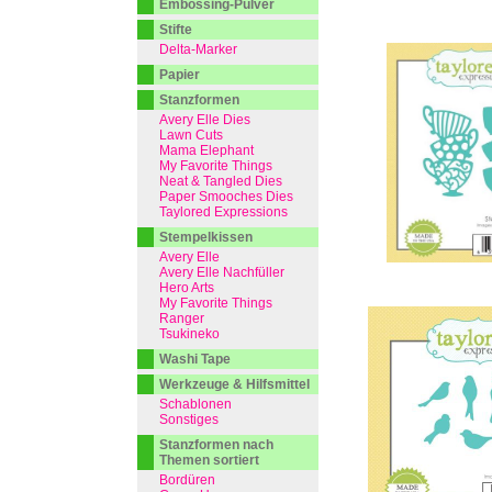
Embossing-Pulver
Stifte
Delta-Marker
Papier
Stanzformen
Avery Elle Dies
Lawn Cuts
Mama Elephant
My Favorite Things
Neat & Tangled Dies
Paper Smooches Dies
Taylored Expressions
Stempelkissen
Avery Elle
Avery Elle Nachfüller
Hero Arts
My Favorite Things
Ranger
Tsukineko
Washi Tape
Werkzeuge & Hilfsmittel
Schablonen
Sonstiges
Stanzformen nach
Themen sortiert
Bordüren