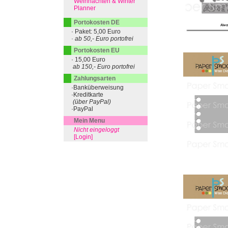
Weihnachten & Winter
Planner
Portokosten DE
· Paket: 5,00 Euro
· ab 50,- Euro portofrei
Portokosten EU
· 15,00 Euro
ab 150,- Euro portofrei
Zahlungsarten
·Banküberweisung
·Kreditkarte
(über PayPal)
·PayPal
Mein Menu
Nicht eingeloggt
[Login]