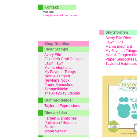
Kontakt:
Mail an:
info@stempelkueche.de
Stanzformen
Avery Elle Dies
Lawn Cuts
Shop-Rubriken:
Mama Elephant
Clear Stamps
My Favorite Things
Avery Elle
Neat & Tangled Di
Elizabeth Craft Designs
Paper Smooches D
Lawn Fawn
Taylored Expressi
Mama Elephant
My Favorite Things
Neat & Tangled
Newton's Nook
Paper Smooches
Stempelküche
The Alleyway Stamps
Gummi-Stempel
Taylored Expressions
Dies und das
Farben & ähnliches
Pailletten / Sequins
Sticker
Wood Veneer