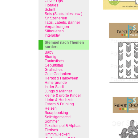
Cover-Ups
Florales
Schrift
Sets (Stackables usw.)
für Szenerien
Tags, Labels, Banner
Verpackungen
Silhouetten
Interaktiv
Stempel nach Themen
sortiert
Baby
Blumig
Fantastisch
Geburtstag
Grafisches
Gute Gedanken
Herbst & Halloween
Hintergründe
In der Stadt
Jungs & Männer
kleine & große Kinder
Liebe & Hochzeit
Ostern & Frühling
Reisen
Scrapbooking
Selbstgemacht!
Sommer
Textstempel & Alphas
Tierisch
Hmmm, lecker!