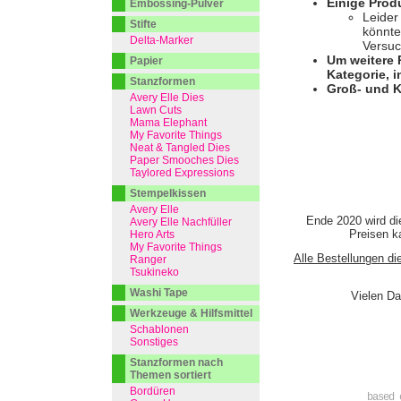
Einige Prod
Embossing-Pulver
Leider
Stifte
könnte
Delta-Marker
Versuc
Um weitere 
Papier
Kategorie, i
Stanzformen
Groß- und K
Avery Elle Dies
Lawn Cuts
Mama Elephant
My Favorite Things
Neat & Tangled Dies
Paper Smooches Dies
Taylored Expressions
Stempelkissen
Avery Elle
Ende 2020 wird di
Avery Elle Nachfüller
Preisen ka
Hero Arts
My Favorite Things
Alle Bestellungen di
Ranger
Tsukineko
Washi Tape
Vielen Da
Werkzeuge & Hilfsmittel
Schablonen
Sonstiges
Stanzformen nach
Themen sortiert
Bordüren
based 