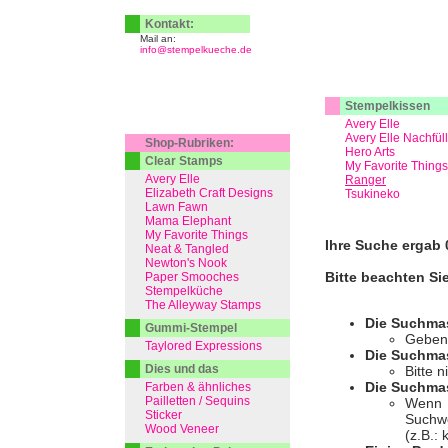
Kontakt:
Mail an:
info@stempelkueche.de
Stempelkissen
Avery Elle
Avery Elle Nachfül
Shop-Rubriken:
Hero Arts
Clear Stamps
My Favorite Things
Avery Elle
Ranger
Elizabeth Craft Designs
Tsukineko
Lawn Fawn
Mama Elephant
My Favorite Things
Ihre Suche ergab 0
Neat & Tangled
Newton's Nook
Bitte beachten Si
Paper Smooches
Stempelküche
The Alleyway Stamps
Die Suchma
Gummi-Stempel
Geben 
Taylored Expressions
Die Suchmas
Dies und das
Bitte 
Die Suchmas
Farben & ähnliches
Pailletten / Sequins
Wenn I
Sticker
Suchwo
Wood Veneer
(z.B.: