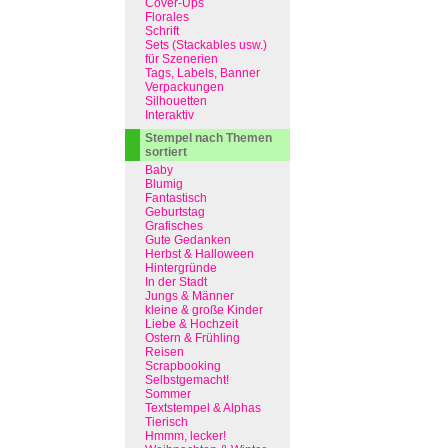
Cover-Ups
Florales
Schrift
Sets (Stackables usw.)
für Szenerien
Tags, Labels, Banner
Verpackungen
Silhouetten
Interaktiv
Stempel nach Themen
sortiert
Baby
Blumig
Fantastisch
Geburtstag
Grafisches
Gute Gedanken
Herbst & Halloween
Hintergründe
In der Stadt
Jungs & Männer
kleine & große Kinder
Liebe & Hochzeit
Ostern & Frühling
Reisen
Scrapbooking
Selbstgemacht!
Sommer
Textstempel & Alphas
Tierisch
Hmmm, lecker!