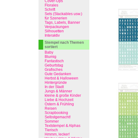
Cover-Ups
Florales
Schrift
Sets (Stackables usw.)
für Szenerien
Tags, Labels, Banner
Verpackungen
Silhouetten
Interaktiv
Stempel nach Themen
sortiert
Baby
Blumig
Fantastisch
Geburtstag
Grafisches
Gute Gedanken
Herbst & Halloween
Hintergründe
In der Stadt
Jungs & Männer
kleine & große Kinder
Liebe & Hochzeit
Ostern & Frühling
Reisen
Scrapbooking
Selbstgemacht!
Sommer
Textstempel & Alphas
Tierisch
Hmmm, lecker!