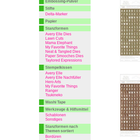
Embossing-Pulver
Stifte
Delta-Marker
Papier
Stanzformen
Avery Elle Dies
Lawn Cuts
Mama Elephant
My Favorite Things
Neat & Tangled Dies
Paper Smooches Dies
Taylored Expressions
Stempelkissen
Avery Elle
Avery Elle Nachfüller
Hero Arts
My Favorite Things
Ranger
Tsukineko
Washi Tape
Werkzeuge & Hilfsmittel
Schablonen
Sonstiges
Stanzformen nach
Themen sortiert
Bordüren