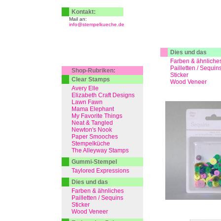
Kontakt:
Mail an:
info@stempelkueche.de
Dies und das
Farben & ähnliche
Pailletten / Sequin
Shop-Rubriken:
Sticker
Clear Stamps
Wood Veneer
Avery Elle
Elizabeth Craft Designs
Lawn Fawn
Mama Elephant
My Favorite Things
Neat & Tangled
Newton's Nook
Paper Smooches
Stempelküche
The Alleyway Stamps
Gummi-Stempel
Taylored Expressions
Dies und das
Farben & ähnliches
Pailletten / Sequins
Sticker
Wood Veneer