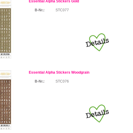
Essential Alpha Stickers Gold
B-Nr.:
STC077
Essential Alpha Stickers Woodgrain
B-Nr.:
STC076