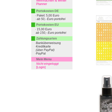
Weihnachten & Winter
Planner
Portokosten DE
· Paket: 5,00 Euro
· ab 50,- Euro portofrei
Portokosten EU
· 15,00 Euro
ab 150,- Euro portofrei
Zahlungsarten
·Banküberweisung
·Kreditkarte
(über PayPal)
·PayPal
Mein Menu
Nicht eingeloggt
[Login]