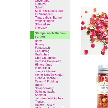
Cover-Ups
Florales
Schrift
Sets (Stackables usw.)
für Szenerien
Tags, Labels, Banner
Verpackungen
Silhouetten
Interaktiv
Stempel nach Themen
sortiert
Baby
Blumig
Fantastisch
Geburtstag
Grafisches
Gute Gedanken
Herbst & Halloween
Hintergründe
In der Stadt
Jungs & Männer
kleine & große Kinder
Liebe & Hochzeit
Ostern & Frühling
Reisen
Scrapbooking
Selbstgemacht!
Sommer
Textstempel & Alphas
Tierisch
Hmmm, lecker!