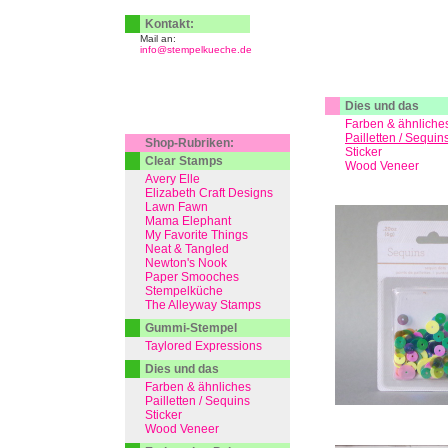
Kontakt:
Mail an:
info@stempelkueche.de
Dies und das
Farben & ähnliche
Pailletten / Sequin
Shop-Rubriken:
Sticker
Clear Stamps
Wood Veneer
Avery Elle
Elizabeth Craft Designs
Lawn Fawn
Mama Elephant
My Favorite Things
Neat & Tangled
Newton's Nook
Paper Smooches
Stempelküche
The Alleyway Stamps
Gummi-Stempel
Taylored Expressions
Dies und das
Farben & ähnliches
Pailletten / Sequins
Sticker
Wood Veneer