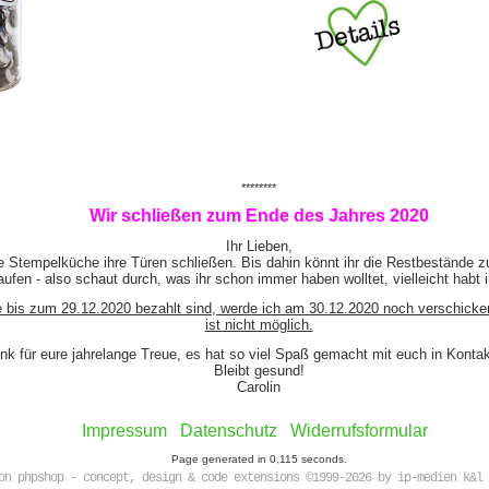
********
Wir schließen zum Ende des Jahres 2020
Ihr Lieben,
e Stempelküche ihre Türen schließen. Bis dahin könnt ihr die Restbestände z
ufen - also schaut durch, was ihr schon immer haben wolltet, vielleicht habt 
e bis zum 29.12.2020 bezahlt sind, werde ich am 30.12.2020 noch verschicke
ist nicht möglich.
nk für eure jahrelange Treue, es hat so viel Spaß gemacht mit euch in Kont
Bleibt gesund!
Carolin
Impressum
Datenschutz
Widerrufsformular
Page generated in 0,115 seconds.
on phpshop - concept, design & code extensions ©1999-2026 by ip-medien k&l 