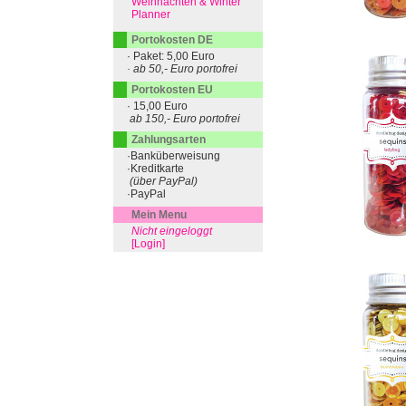
Weihnachten & Winter
Planner
Portokosten DE
· Paket: 5,00 Euro
· ab 50,- Euro portofrei
Portokosten EU
· 15,00 Euro
ab 150,- Euro portofrei
Zahlungsarten
·Banküberweisung
·Kreditkarte
(über PayPal)
·PayPal
Mein Menu
Nicht eingeloggt
[Login]