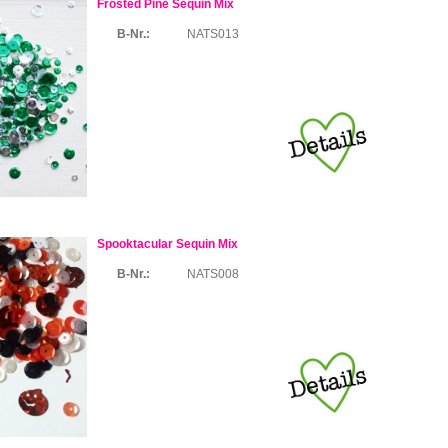
Frosted Pine Sequin Mix
B-Nr.:
NATS013
Spooktacular Sequin Mix
B-Nr.:
NATS008