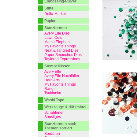
Embossing-Pulver
Stifte
Delta-Marker
Papier
Stanzformen
Avery Elle Dies
Lawn Cuts
Mama Elephant
My Favorite Things
Neat & Tangled Dies
Paper Smooches Dies
Taylored Expressions
Stempelkissen
Avery Elle
Avery Elle Nachfüller
Hero Arts
My Favorite Things
Ranger
Tsukineko
Washi Tape
Werkzeuge & Hilfsmittel
Schablonen
Sonstiges
Stanzformen nach
Themen sortiert
Bordüren