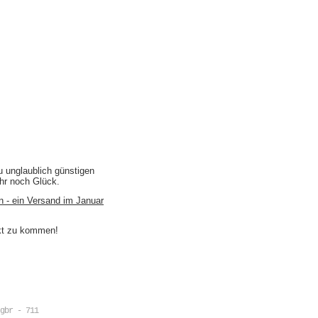
u unglaublich günstigen
ihr noch Glück.
n - ein Versand im Januar
akt zu kommen!
gbr - 711