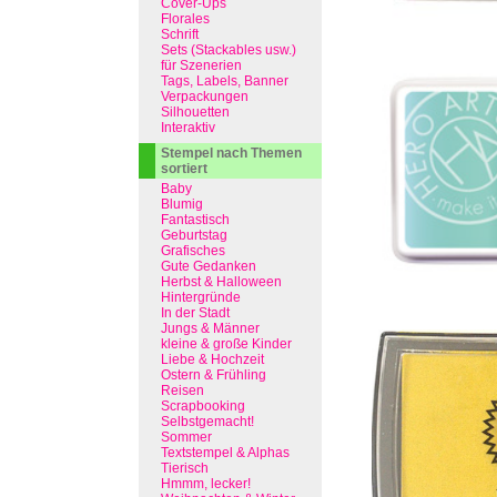
Cover-Ups
Florales
Schrift
Sets (Stackables usw.)
für Szenerien
Tags, Labels, Banner
Verpackungen
Silhouetten
Interaktiv
Stempel nach Themen
sortiert
Baby
Blumig
Fantastisch
Geburtstag
Grafisches
Gute Gedanken
Herbst & Halloween
Hintergründe
In der Stadt
Jungs & Männer
kleine & große Kinder
Liebe & Hochzeit
Ostern & Frühling
Reisen
Scrapbooking
Selbstgemacht!
Sommer
Textstempel & Alphas
Tierisch
Hmmm, lecker!