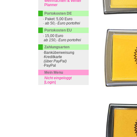
Weihnachten & Winter
Planner
Portokosten DE
· Paket: 5,00 Euro
· ab 50,- Euro portofrei
Portokosten EU
· 15,00 Euro
ab 150,- Euro portofrei
Zahlungsarten
·Banküberweisung
·Kreditkarte
(über PayPal)
·PayPal
Mein Menu
Nicht eingeloggt
[Login]