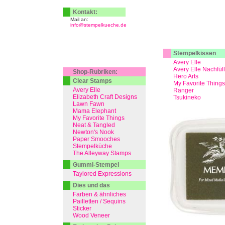
Kontakt:
Mail an:
info@stempelkueche.de
Stempelkissen
Avery Elle
Avery Elle Nachfül
Shop-Rubriken:
Hero Arts
Clear Stamps
My Favorite Things
Avery Elle
Ranger
Elizabeth Craft Designs
Tsukineko
Lawn Fawn
Mama Elephant
My Favorite Things
Neat & Tangled
Newton's Nook
Paper Smooches
Stempelküche
The Alleyway Stamps
Gummi-Stempel
Taylored Expressions
Dies und das
Farben & ähnliches
Pailletten / Sequins
Sticker
Wood Veneer