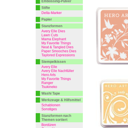
Embossing-Pulver
Stifte
Delta-Marker
Papier
Stanzformen
Avery Elle Dies
Lawn Cuts
Mama Elephant
My Favorite Things
Neat & Tangled Dies
Paper Smooches Dies
Taylored Expressions
Stempelkissen
Avery Elle
Avery Elle Nachfüller
Hero Arts
My Favorite Things
Ranger
Tsukineko
Washi Tape
Werkzeuge & Hilfsmittel
Schablonen
Sonstiges
Stanzformen nach
Themen sortiert
Bordüren