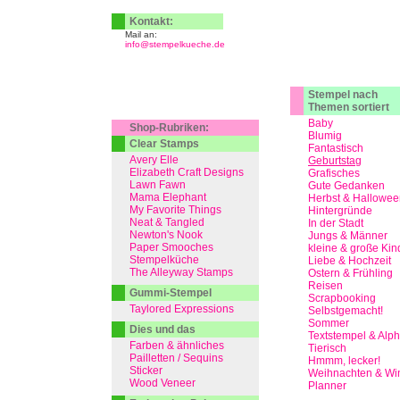
Kontakt:
Mail an:
info@stempelkueche.de
Stempel nach
Themen sortiert
Baby
Shop-Rubriken:
Blumig
Clear Stamps
Fantastisch
Avery Elle
Geburtstag
Elizabeth Craft Designs
Grafisches
Lawn Fawn
Gute Gedanken
Mama Elephant
Herbst & Hallowee
My Favorite Things
Hintergründe
Neat & Tangled
In der Stadt
Newton's Nook
Jungs & Männer
Paper Smooches
kleine & große Kin
Stempelküche
Liebe & Hochzeit
The Alleyway Stamps
Ostern & Frühling
Reisen
Gummi-Stempel
Scrapbooking
Taylored Expressions
Selbstgemacht!
Sommer
Dies und das
Textstempel & Alp
Farben & ähnliches
Tierisch
Pailletten / Sequins
Hmmm, lecker!
Sticker
Weihnachten & Win
Wood Veneer
Planner