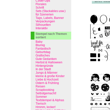
Cover-Ups
Florales
Schrift
Sets (Stackables usw.)
für Szenerien
Tags, Labels, Banner
Verpackungen
Silhouetten
Interaktiv
Stempel nach Themen
sortiert
Baby
Blumig
Fantastisch
Geburtstag
Grafisches
Gute Gedanken
Herbst & Halloween
Hintergründe
In der Stadt
Jungs & Männer
kleine & große Kinder
Liebe & Hochzeit
Ostern & Frühling
Reisen
Scrapbooking
Selbstgemacht!
Sommer
Textstempel & Alphas
Tierisch
Hmmm, lecker!