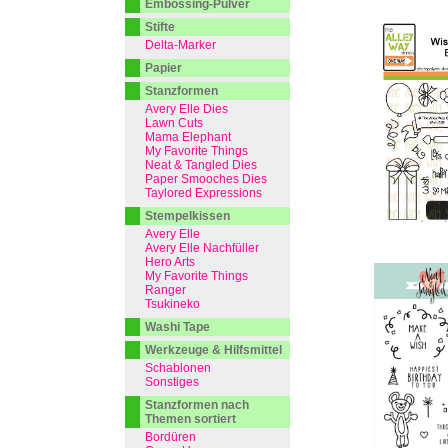
Embossing-Pulver
Stifte
Delta-Marker
Papier
Stanzformen
Avery Elle Dies
Lawn Cuts
Mama Elephant
My Favorite Things
Neat & Tangled Dies
Paper Smooches Dies
Taylored Expressions
Stempelkissen
Avery Elle
Avery Elle Nachfüller
Hero Arts
My Favorite Things
Ranger
Tsukineko
Washi Tape
Werkzeuge & Hilfsmittel
Schablonen
Sonstiges
Stanzformen nach
Themen sortiert
Bordüren