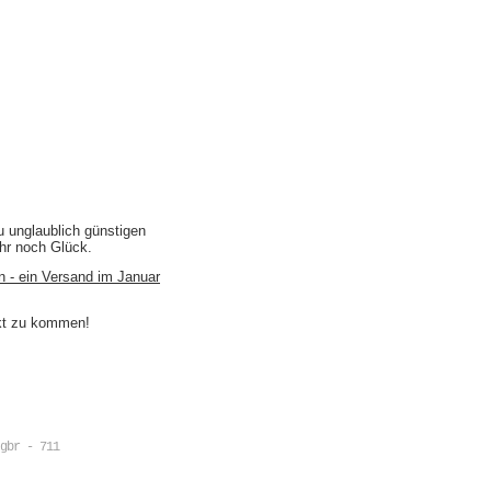
u unglaublich günstigen
ihr noch Glück.
n - ein Versand im Januar
akt zu kommen!
gbr - 711