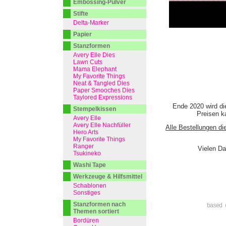
Embossing-Pulver
Stifte
Delta-Marker
Papier
Stanzformen
Avery Elle Dies
Lawn Cuts
Mama Elephant
My Favorite Things
Neat & Tangled Dies
Paper Smooches Dies
Taylored Expressions
Ende 2020 wird di
Stempelkissen
Preisen ka
Avery Elle
Avery Elle Nachfüller
Alle Bestellungen di
Hero Arts
My Favorite Things
Ranger
Vielen Da
Tsukineko
Washi Tape
Werkzeuge & Hilfsmittel
Schablonen
Sonstiges
Stanzformen nach
based 
Themen sortiert
Bordüren