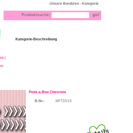
Unsere Bordüren - Kategorie
Produktsuche:
h
Kategorie-Beschreibung
sw.)
ner
Peek-a-Boo Chevrons
B-Nr.:
MFTD019