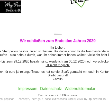
********
Wir schließen zum Ende des Jahres 2020
Ihr Lieben,
e Stempelküche ihre Türen schließen. Bis dahin könnt ihr die Restbestände z
ufen - also schaut durch, was ihr schon immer haben wolltet, vielleicht habt 
e bis zum 29.12.2020 bezahlt sind, werde ich am 30.12.2020 noch verschicke
ist nicht möglich.
nk für eure jahrelange Treue, es hat so viel Spaß gemacht mit euch in Kont
Bleibt gesund!
Carolin
Impressum
Datenschutz
Widerrufsformular
Page generated in 0,094 seconds.
on phpshop - concept, design & code extensions ©1999-2026 by ip-medien k&l 