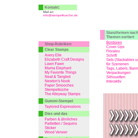
Kontakt:
Mail an:
info@stempelkueche.de
Stanzformen nac
Themen sortiert
Bordüren
Shop-Rubriken:
Cover-Ups
Clear Stamps
Florales
Avery Elle
Schrift
Elizabeth Craft Designs
Sets (Stackables u
Lawn Fawn
für Szenerien
Mama Elephant
Tags, Labels, Ban
My Favorite Things
Verpackungen
Neat & Tangled
Silhouetten
Newton's Nook
Interaktiv
Paper Smooches
Stempelküche
The Alleyway Stamps
Gummi-Stempel
Taylored Expressions
Dies und das
Farben & ähnliches
Pailletten / Sequins
Sticker
Wood Veneer