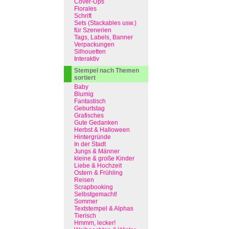
Cover-Ups
Florales
Schrift
Sets (Stackables usw.)
für Szenerien
Tags, Labels, Banner
Verpackungen
Silhouetten
Interaktiv
Stempel nach Themen
sortiert
Baby
Blumig
Fantastisch
Geburtstag
Grafisches
Gute Gedanken
Herbst & Halloween
Hintergründe
In der Stadt
Jungs & Männer
kleine & große Kinder
Liebe & Hochzeit
Ostern & Frühling
Reisen
Scrapbooking
Selbstgemacht!
Sommer
Textstempel & Alphas
Tierisch
Hmmm, lecker!