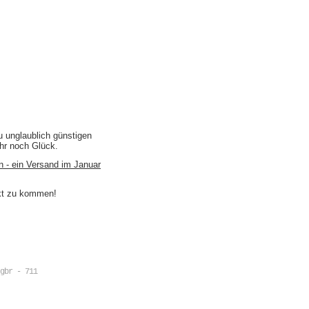
u unglaublich günstigen
ihr noch Glück.
n - ein Versand im Januar
akt zu kommen!
gbr - 711