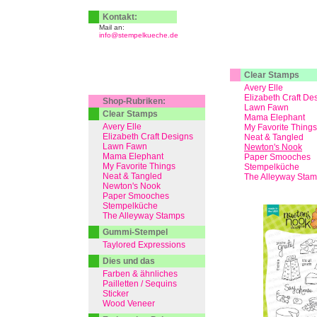
Kontakt:
Mail an:
info@stempelkueche.de
Clear Stamps
Avery Elle
Elizabeth Craft De
Shop-Rubriken:
Lawn Fawn
Clear Stamps
Mama Elephant
Avery Elle
My Favorite Things
Elizabeth Craft Designs
Neat & Tangled
Lawn Fawn
Newton's Nook
Mama Elephant
Paper Smooches
My Favorite Things
Stempelküche
Neat & Tangled
The Alleyway Sta
Newton's Nook
Paper Smooches
Stempelküche
The Alleyway Stamps
Gummi-Stempel
Taylored Expressions
Dies und das
Farben & ähnliches
Pailletten / Sequins
Sticker
Wood Veneer