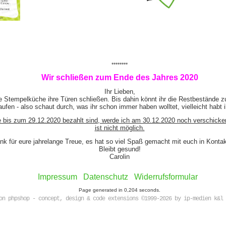
********
Wir schließen zum Ende des Jahres 2020
Ihr Lieben,
e Stempelküche ihre Türen schließen. Bis dahin könnt ihr die Restbestände z
ufen - also schaut durch, was ihr schon immer haben wolltet, vielleicht habt 
e bis zum 29.12.2020 bezahlt sind, werde ich am 30.12.2020 noch verschicke
ist nicht möglich.
nk für eure jahrelange Treue, es hat so viel Spaß gemacht mit euch in Kont
Bleibt gesund!
Carolin
Impressum
Datenschutz
Widerrufsformular
Page generated in 0,204 seconds.
on phpshop - concept, design & code extensions ©1999-2026 by ip-medien k&l 