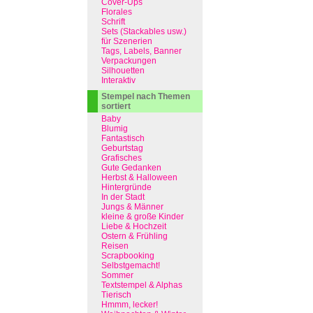
Cover-Ups
Florales
Schrift
Sets (Stackables usw.)
für Szenerien
Tags, Labels, Banner
Verpackungen
Silhouetten
Interaktiv
Stempel nach Themen
sortiert
Baby
Blumig
Fantastisch
Geburtstag
Grafisches
Gute Gedanken
Herbst & Halloween
Hintergründe
In der Stadt
Jungs & Männer
kleine & große Kinder
Liebe & Hochzeit
Ostern & Frühling
Reisen
Scrapbooking
Selbstgemacht!
Sommer
Textstempel & Alphas
Tierisch
Hmmm, lecker!