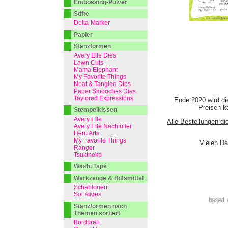
Embossing-Pulver
Stifte
Delta-Marker
Papier
Stanzformen
Avery Elle Dies
Lawn Cuts
Mama Elephant
My Favorite Things
Neat & Tangled Dies
Paper Smooches Dies
Taylored Expressions
Ende 2020 wird di
Preisen ka
Stempelkissen
Avery Elle
Alle Bestellungen di
Avery Elle Nachfüller
Hero Arts
My Favorite Things
Vielen Da
Ranger
Tsukineko
Washi Tape
Werkzeuge & Hilfsmittel
Schablonen
Sonstiges
based 
Stanzformen nach
Themen sortiert
Bordüren