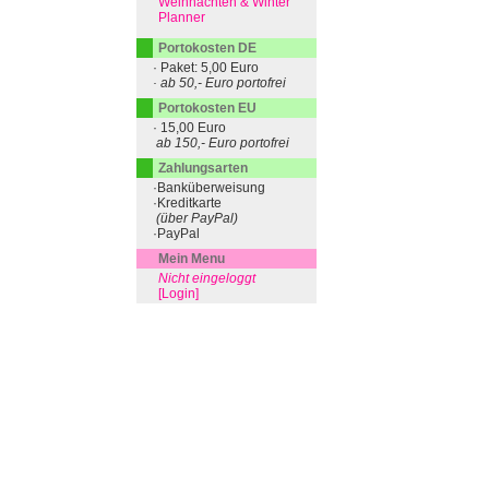
Weihnachten & Winter
Planner
Portokosten DE
· Paket: 5,00 Euro
· ab 50,- Euro portofrei
Portokosten EU
· 15,00 Euro
ab 150,- Euro portofrei
Zahlungsarten
·Banküberweisung
·Kreditkarte
(über PayPal)
·PayPal
Mein Menu
Nicht eingeloggt
[Login]