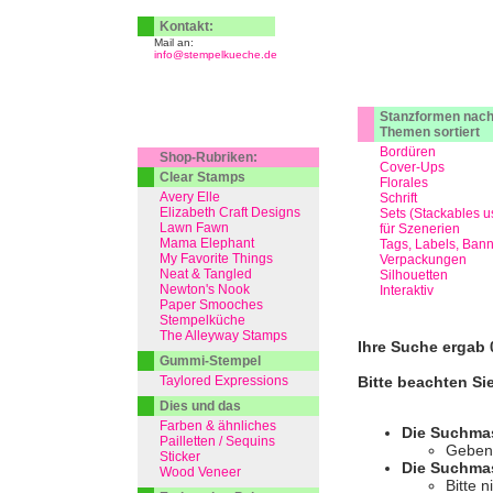
Kontakt:
Mail an:
info@stempelkueche.de
Stanzformen nac
Themen sortiert
Bordüren
Shop-Rubriken:
Cover-Ups
Clear Stamps
Florales
Avery Elle
Schrift
Elizabeth Craft Designs
Sets (Stackables u
Lawn Fawn
für Szenerien
Mama Elephant
Tags, Labels, Ban
My Favorite Things
Verpackungen
Neat & Tangled
Silhouetten
Newton's Nook
Interaktiv
Paper Smooches
Stempelküche
The Alleyway Stamps
Ihre Suche ergab 0
Gummi-Stempel
Taylored Expressions
Bitte beachten Si
Dies und das
Farben & ähnliches
Die Suchma
Pailletten / Sequins
Geben 
Sticker
Die Suchmas
Wood Veneer
Bitte 