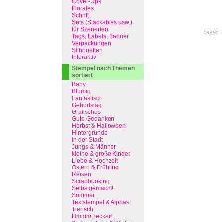
Cover-Ups
Florales
Schrift
Sets (Stackables usw.)
für Szenerien
based 
Tags, Labels, Banner
Verpackungen
Silhouetten
Interaktiv
Stempel nach Themen
sortiert
Baby
Blumig
Fantastisch
Geburtstag
Grafisches
Gute Gedanken
Herbst & Halloween
Hintergründe
In der Stadt
Jungs & Männer
kleine & große Kinder
Liebe & Hochzeit
Ostern & Frühling
Reisen
Scrapbooking
Selbstgemacht!
Sommer
Textstempel & Alphas
Tierisch
Hmmm, lecker!