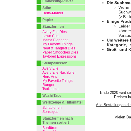
Embossing-Pulver
Die Suchmas
Wenn I
Stifte
Suchwo
Delta-Marker
(z.B.:
Papier
Einige Prod
Leider
Stanzformen
könnte
Avery Elle Dies
Versuc
Lawn Cuts
Um weitere 
Mama Elephant
My Favorite Things
Kategorie, i
Neat & Tangled Dies
Groß- und K
Paper Smooches Dies
Taylored Expressions
Stempelkissen
Avery Elle
Avery Elle Nachfüller
Hero Arts
My Favorite Things
Ranger
Tsukineko
Ende 2020 wird di
Washi Tape
Preisen ka
Werkzeuge & Hilfsmittel
Alle Bestellungen di
Schablonen
Sonstiges
Vielen Da
Stanzformen nach
Themen sortiert
Bordüren