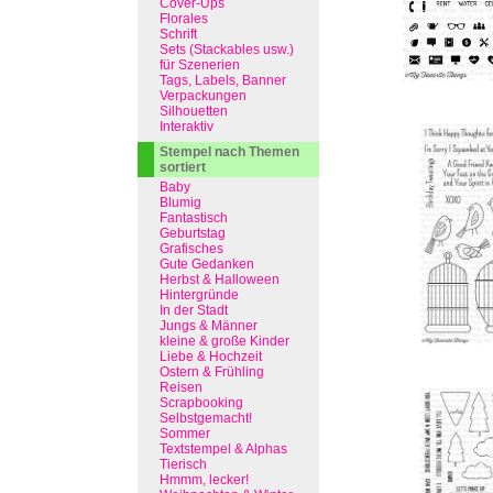
Cover-Ups
Florales
Schrift
Sets (Stackables usw.)
für Szenerien
Tags, Labels, Banner
Verpackungen
Silhouetten
Interaktiv
Stempel nach Themen
sortiert
Baby
Blumig
Fantastisch
Geburtstag
Grafisches
Gute Gedanken
Herbst & Halloween
Hintergründe
In der Stadt
Jungs & Männer
kleine & große Kinder
Liebe & Hochzeit
Ostern & Frühling
Reisen
Scrapbooking
Selbstgemacht!
Sommer
Textstempel & Alphas
Tierisch
Hmmm, lecker!