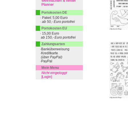
Weihnachten & Winter
Planner
Portokosten DE
· Paket: 5,00 Euro
· ab 50,- Euro portofrei
Portokosten EU
· 15,00 Euro
ab 150,- Euro portofrei
Zahlungsarten
·Banküberweisung
·Kreditkarte
(über PayPal)
·PayPal
Mein Menu
Nicht eingeloggt
[Login]