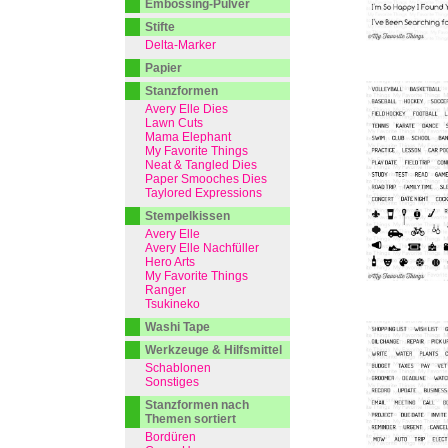
Embossing-Pulver
Stifte
Delta-Marker
Papier
Stanzformen
Avery Elle Dies
Lawn Cuts
Mama Elephant
My Favorite Things
Neat & Tangled Dies
Paper Smooches Dies
Taylored Expressions
Stempelkissen
Avery Elle
Avery Elle Nachfüller
Hero Arts
My Favorite Things
Ranger
Tsukineko
Washi Tape
Werkzeuge & Hilfsmittel
Schablonen
Sonstiges
Stanzformen nach
Themen sortiert
Bordüren