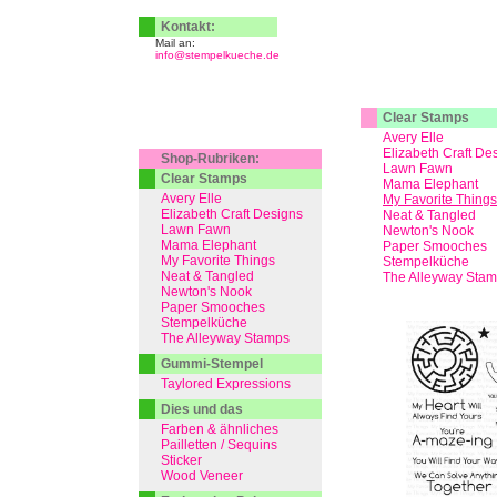
Kontakt:
Mail an:
info@stempelkueche.de
Clear Stamps
Avery Elle
Elizabeth Craft De
Shop-Rubriken:
Lawn Fawn
Clear Stamps
Mama Elephant
Avery Elle
My Favorite Things
Elizabeth Craft Designs
Neat & Tangled
Lawn Fawn
Newton's Nook
Mama Elephant
Paper Smooches
My Favorite Things
Stempelküche
Neat & Tangled
The Alleyway Sta
Newton's Nook
Paper Smooches
Stempelküche
The Alleyway Stamps
Gummi-Stempel
Taylored Expressions
Dies und das
Farben & ähnliches
Pailletten / Sequins
Sticker
Wood Veneer