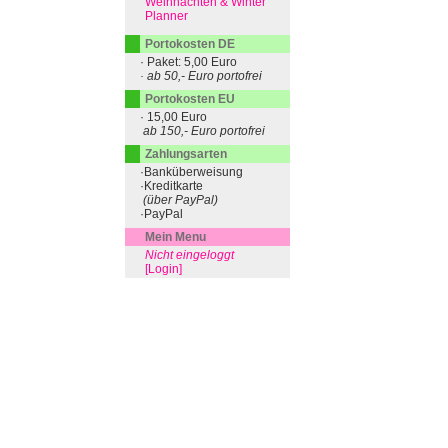
Weihnachten & Winter
Planner
Portokosten DE
· Paket: 5,00 Euro
· ab 50,- Euro portofrei
Portokosten EU
· 15,00 Euro
ab 150,- Euro portofrei
Zahlungsarten
·Banküberweisung
·Kreditkarte
(über PayPal)
·PayPal
Mein Menu
Nicht eingeloggt
[Login]