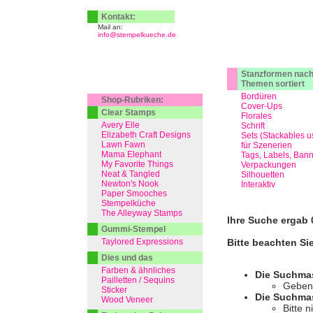
Kontakt:
Mail an:
info@stempelkueche.de
Stanzformen nac
Themen sortiert
Bordüren
Shop-Rubriken:
Cover-Ups
Clear Stamps
Florales
Avery Elle
Schrift
Elizabeth Craft Designs
Sets (Stackables u
Lawn Fawn
für Szenerien
Mama Elephant
Tags, Labels, Ban
My Favorite Things
Verpackungen
Neat & Tangled
Silhouetten
Newton's Nook
Interaktiv
Paper Smooches
Stempelküche
The Alleyway Stamps
Ihre Suche ergab 0
Gummi-Stempel
Taylored Expressions
Bitte beachten Si
Dies und das
Farben & ähnliches
Die Suchma
Pailletten / Sequins
Geben 
Sticker
Die Suchmas
Wood Veneer
Bitte 