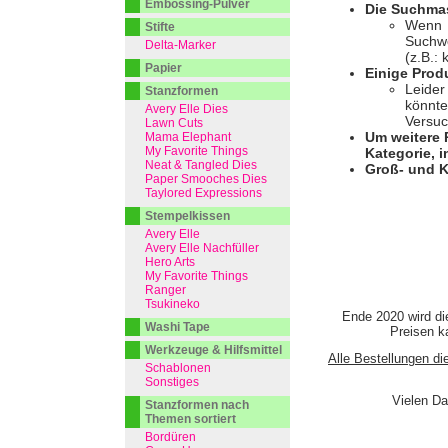
Embossing-Pulver
Die Suchmas
Wenn I
Stifte
Suchwo
Delta-Marker
(z.B.:
Papier
Einige Prod
Leider
Stanzformen
könnte
Avery Elle Dies
Versuc
Lawn Cuts
Um weitere 
Mama Elephant
My Favorite Things
Kategorie, i
Neat & Tangled Dies
Groß- und K
Paper Smooches Dies
Taylored Expressions
Stempelkissen
Avery Elle
Avery Elle Nachfüller
Hero Arts
My Favorite Things
Ranger
Tsukineko
Ende 2020 wird di
Washi Tape
Preisen ka
Werkzeuge & Hilfsmittel
Alle Bestellungen di
Schablonen
Sonstiges
Vielen Da
Stanzformen nach
Themen sortiert
Bordüren