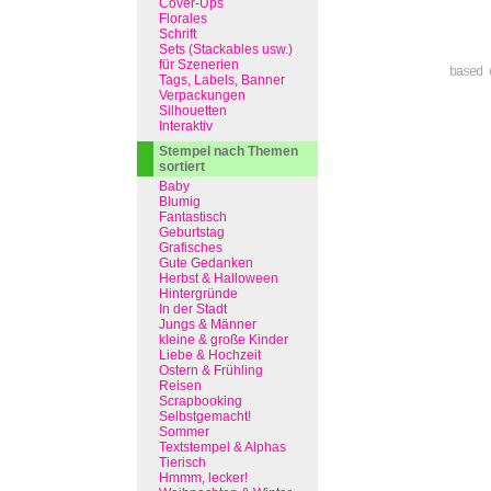
Cover-Ups
Florales
Schrift
Sets (Stackables usw.)
für Szenerien
based 
Tags, Labels, Banner
Verpackungen
Silhouetten
Interaktiv
Stempel nach Themen
sortiert
Baby
Blumig
Fantastisch
Geburtstag
Grafisches
Gute Gedanken
Herbst & Halloween
Hintergründe
In der Stadt
Jungs & Männer
kleine & große Kinder
Liebe & Hochzeit
Ostern & Frühling
Reisen
Scrapbooking
Selbstgemacht!
Sommer
Textstempel & Alphas
Tierisch
Hmmm, lecker!