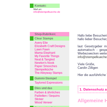
Kontakt:
Mail an:
info@stempelkueche.de
Shop-Rubriken:
Hallo liebe Besucher
Clear Stamps
hallo lieber Besucher
Avery Elle
Elizabeth Craft Designs
laut Gesetzgeber m
Lawn Fawn
automatisch - gespe
Mama Elephant
Werbezwecken weiter
My Favorite Things
info@stempelkueche
Neat & Tangled
Newton's Nook
Viele Grüße,
Paper Smooches
Carolin Zilligen
Stempelküche
The Alleyway Stamps
Hier die ausführliche
Gummi-Stempel
Taylored Expressions
Dies und das
1. Datenschutz a
Farben & ähnliches
Pailletten / Sequins
Sticker
Allgemeine 
Wood Veneer