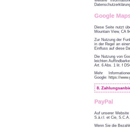
Weitere Informati
Datenschutzerklärun
Google Map
Diese Seite nutzt üb
Mountain View, CA 9
Zur Nutzung der Fun
in der Regel an eine
Einfluss auf diese D
Die Nutzung von Goo
leichten Auffindbark
Art. 6 Abs. 1 lit. f 
Mehr Informatio
Google:
https://www.g
8. Zahlungsanbi
PayPal
Auf unserer Website 
S.à.r.l. et Cie, S.C
Wenn Sie die Bezahl