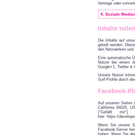
Vertrags oder vorver
4. Soziale Medie
Inhalte teil
Die Inhalte auf uns
geteilt werden. Dies
den Netzwerken und N
Eine automatische Üb
Nutzer bei einem d
Google+1, Twitter & 
Unsere Nutzer könne
Surf-Profile durch di
Facebook-Plu
Auf unseren Seiten 
California 94025, U
("Gefällt mir"
hier:
https://develop
Wenn Sie unsere Se
Facebook-Server herg
haben. Wenn Sie den