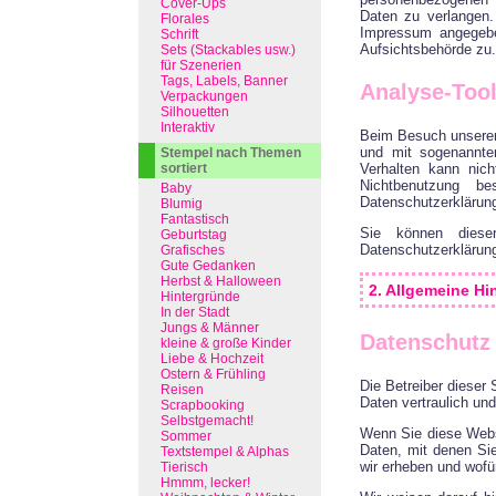
Cover-Ups
Daten zu verlangen.
Florales
Impressum angegebe
Schrift
Aufsichtsbehörde zu.
Sets (Stackables usw.)
für Szenerien
Tags, Labels, Banner
Analyse-Tool
Verpackungen
Silhouetten
Interaktiv
Beim Besuch unserer 
und mit sogenannte
Stempel nach Themen
sortiert
Verhalten kann nic
Nichtbenutzung be
Baby
Datenschutzerklärun
Blumig
Fantastisch
Sie können dieser
Geburtstag
Datenschutzerklärung
Grafisches
Gute Gedanken
Herbst & Halloween
2. Allgemeine Hi
Hintergründe
In der Stadt
Jungs & Männer
Datenschutz
kleine & große Kinder
Liebe & Hochzeit
Ostern & Frühling
Die Betreiber dieser
Reisen
Daten vertraulich un
Scrapbooking
Selbstgemacht!
Wenn Sie diese Webs
Sommer
Daten, mit denen Sie
Textstempel & Alphas
wir erheben und wofü
Tierisch
Hmmm, lecker!