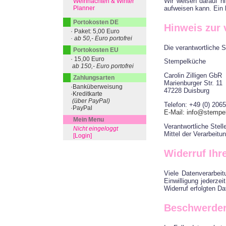
Wir weisen darauf hi
Weihnachten & Winter
aufweisen kann. Ein l
Planner
Portokosten DE
Hinweis zur 
· Paket: 5,00 Euro
· ab 50,- Euro portofrei
Die verantwortliche S
Portokosten EU
· 15,00 Euro
Stempelküche
ab 150,- Euro portofrei
Carolin Zilligen GbR
Zahlungsarten
Marienburger Str. 11
·Banküberweisung
47228 Duisburg
·Kreditkarte
(über PayPal)
Telefon: +49 (0) 206
·PayPal
E-Mail: info@stempe
Mein Menu
Verantwortliche Stell
Nicht eingeloggt
Mittel der Verarbeit
[Login]
Widerruf Ihr
Viele Datenverarbeit
Einwilligung jederze
Widerruf erfolgten Da
Beschwerder