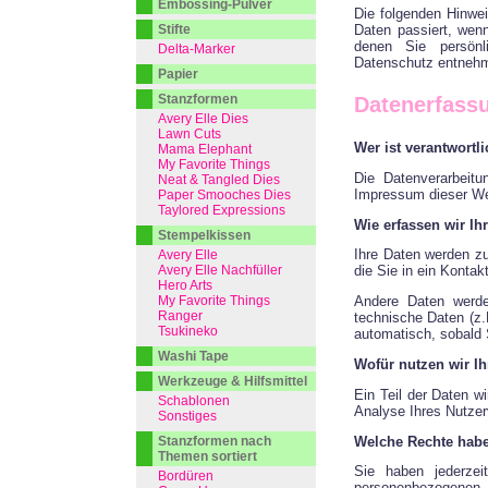
Embossing-Pulver
Die folgenden Hinwe
Daten passiert, wen
Stifte
denen Sie persönl
Delta-Marker
Datenschutz entnehm
Papier
Stanzformen
Datenerfassu
Avery Elle Dies
Lawn Cuts
Wer ist verantwortl
Mama Elephant
My Favorite Things
Die Datenverarbeit
Neat & Tangled Dies
Impressum dieser W
Paper Smooches Dies
Taylored Expressions
Wie erfassen wir Ih
Stempelkissen
Ihre Daten werden zu
Avery Elle
Avery Elle Nachfüller
die Sie in ein Kontak
Hero Arts
My Favorite Things
Andere Daten werde
Ranger
technische Daten (z.
Tsukineko
automatisch, sobald 
Washi Tape
Wofür nutzen wir Ih
Werkzeuge & Hilfsmittel
Ein Teil der Daten w
Schablonen
Analyse Ihres Nutzer
Sonstiges
Welche Rechte habe
Stanzformen nach
Themen sortiert
Sie haben jederzei
Bordüren
personenbezogenen D