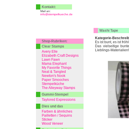
Kontakt:
Mail an:
info@stempelkueche.de
Washi Tape
Kategorie-Beschrei
Shop-Rubriken:
Es ist bunt, es ist frö
Das vielseitige bunt
Clear Stamps
Lieblings-Materialien!
Avery Elle
Elizabeth Craft Designs
Lawn Fawn
Mama Elephant
My Favorite Things
Neat & Tangled
Newton's Nook
Paper Smooches
Stempelküche
The Alleyway Stamps
Gummi-Stempel
Taylored Expressions
Dies und das
Farben & ähnliches
Pailletten / Sequins
Sticker
Wood Veneer