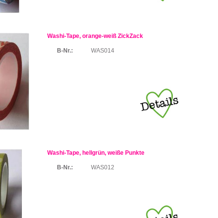
Washi-Tape, orange-weiß ZickZack
B-Nr.:
WAS014
Washi-Tape, hellgrün, weiße Punkte
B-Nr.:
WAS012