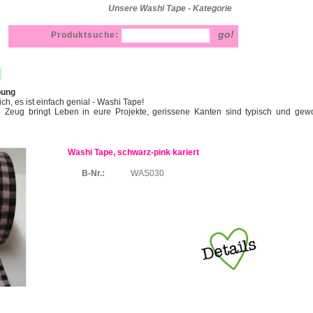
Unsere Washi Tape - Kategorie
Produktsuche:
bung
hlich, es ist einfach genial - Washi Tape!
e Zeug bringt Leben in eure Projekte, gerissene Kanten sind typisch und gewo
Washi Tape, schwarz-pink kariert
B-Nr.:
WAS030