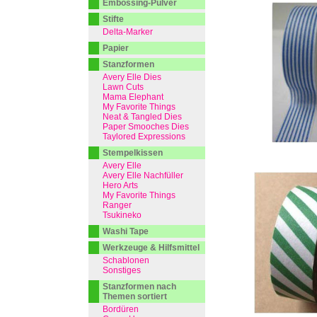
Embossing-Pulver
Stifte
Delta-Marker
Papier
Stanzformen
Avery Elle Dies
Lawn Cuts
Mama Elephant
My Favorite Things
Neat & Tangled Dies
Paper Smooches Dies
Taylored Expressions
Stempelkissen
Avery Elle
Avery Elle Nachfüller
Hero Arts
My Favorite Things
Ranger
Tsukineko
Washi Tape
Werkzeuge & Hilfsmittel
Schablonen
Sonstiges
Stanzformen nach
Themen sortiert
Bordüren