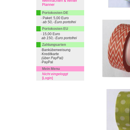
Weihnachten & Winter
Planner
Portokosten DE
· Paket: 5,00 Euro
· ab 50,- Euro portofrei
Portokosten EU
· 15,00 Euro
ab 150,- Euro portofrei
Zahlungsarten
·Banküberweisung
·Kreditkarte
(über PayPal)
·PayPal
Mein Menu
Nicht eingeloggt
[Login]