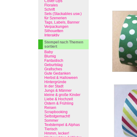
Cover-Ups
Florales
Schrift
Sets (Stackables usw.)
für Szenerien
Tags, Labels, Banner
Verpackungen
Silhouetten
Interaktiv
Stempel nach Themen
sortiert
Baby
Blumig
Fantastisch
Geburtstag
Grafisches
Gute Gedanken
Herbst & Halloween
Hintergründe
In der Stadt
Jungs & Männer
kleine & große Kinder
Liebe & Hochzeit
Ostern & Frühling
Reisen
Scrapbooking
Selbstgemacht!
Sommer
Textstempel & Alphas
Tierisch
Hmmm, lecker!