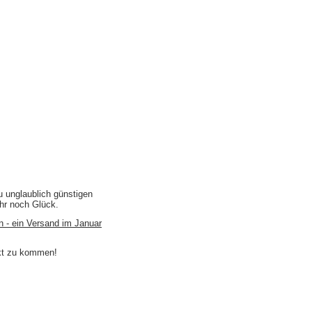
u unglaublich günstigen
ihr noch Glück.
n - ein Versand im Januar
akt zu kommen!