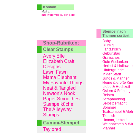
Kontakt:
Mail an:
info@stempelkueche.de
Stempel nach
Themen sortiert
Baby
Shop-Rubriken:
Blumig
Clear Stamps
Fantastisch
Geburtstag
Avery Elle
Grafisches
Elizabeth Craft
Gute Gedanken
Herbst & Hallowee
Designs
Hintergründe
Lawn Fawn
In der Stadt
Mama Elephant
Jungs & Männer
My Favorite Things
kleine & große Kin
Liebe & Hochzeit
Neat & Tangled
Ostern & Frühling
Newton's Nook
Reisen
Paper Smooches
Scrapbooking
Selbstgemacht!
Stempelküche
Sommer
The Alleyway
Textstempel & Alp
Stamps
Tierisch
Hmmm, lecker!
Gummi-Stempel
Weihnachten & Win
Planner
Taylored