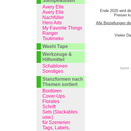
Stempelkissen
Avery Elle
Ende 2020 wird di
Avery Elle
Preisen ka
Nachfüller
Hero Arts
Alle Bestellungen di
My Favorite Things
Ranger
Vielen Da
Tsukineko
Washi Tape
Werkzeuge &
Hilfsmittel
Schablonen
based 
Sonstiges
Stanzformen nach
Themen sortiert
Bordüren
Cover-Ups
Florales
Schrift
Sets (Stackables
usw.)
für Szenerien
Tags, Labels,