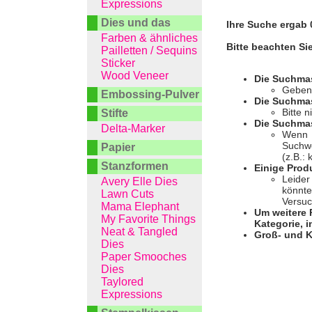
Expressions
Dies und das
Ihre Suche ergab 0
Farben & ähnliches
Bitte beachten Si
Pailletten / Sequins
Sticker
Wood Veneer
Die Suchma
Geben 
Embossing-Pulver
Die Suchmas
Bitte 
Stifte
Die Suchmas
Delta-Marker
Wenn I
Suchwo
Papier
(z.B.:
Stanzformen
Einige Prod
Leider
Avery Elle Dies
könnte
Lawn Cuts
Versuc
Mama Elephant
Um weitere 
My Favorite Things
Kategorie, i
Neat & Tangled
Groß- und K
Dies
Paper Smooches
Dies
Taylored
Expressions