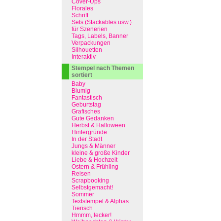
Cover-Ups
Florales
Schrift
Sets (Stackables usw.)
für Szenerien
Tags, Labels, Banner
Verpackungen
Silhouetten
Interaktiv
Stempel nach Themen
sortiert
Baby
Blumig
Fantastisch
Geburtstag
Grafisches
Gute Gedanken
Herbst & Halloween
Hintergründe
In der Stadt
Jungs & Männer
kleine & große Kinder
Liebe & Hochzeit
Ostern & Frühling
Reisen
Scrapbooking
Selbstgemacht!
Sommer
Textstempel & Alphas
Tierisch
Hmmm, lecker!