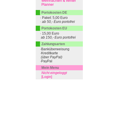
Weihnachten & Winter
Planner
Portokosten DE
· Paket: 5,00 Euro
· ab 50,- Euro portofrei
Portokosten EU
· 15,00 Euro
ab 150,- Euro portofrei
Zahlungsarten
·Banküberweisung
·Kreditkarte
(über PayPal)
·PayPal
Mein Menu
Nicht eingeloggt
[Login]