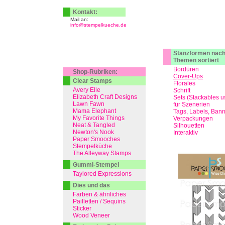
Kontakt:
Mail an:
info@stempelkueche.de
Stanzformen nac
Themen sortiert
Bordüren
Shop-Rubriken:
Cover-Ups
Clear Stamps
Florales
Avery Elle
Schrift
Elizabeth Craft Designs
Sets (Stackables u
Lawn Fawn
für Szenerien
Mama Elephant
Tags, Labels, Ban
My Favorite Things
Verpackungen
Neat & Tangled
Silhouetten
Newton's Nook
Interaktiv
Paper Smooches
Stempelküche
The Alleyway Stamps
Gummi-Stempel
Taylored Expressions
Dies und das
Farben & ähnliches
Pailletten / Sequins
Sticker
Wood Veneer