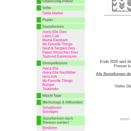
Embossing-Pulver
Stifte
Delta-Marker
Papier
Stanzformen
Avery Elle Dies
Lawn Cuts
Mama Elephant
My Favorite Things
Neat & Tangled Dies
Paper Smooches Dies
Taylored Expressions
Ende 2020 wird di
Stempelkissen
Preisen ka
Avery Elle
Avery Elle Nachfüller
Alle Bestellungen di
Hero Arts
My Favorite Things
Ranger
Vielen Da
Tsukineko
Washi Tape
Werkzeuge & Hilfsmittel
Schablonen
Sonstiges
Stanzformen nach
based 
Themen sortiert
Bordüren