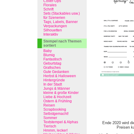
Cover-Ups
Florales
Schrift
Sets (Stackables usw.)
für Szenerien
Tags, Labels, Banner
Verpackungen
Silhouetten
Interaktiv
Stempel nach Themen
sortiert
Baby
Blumig
Fantastisch
Geburtstag
Grafisches
Gute Gedanken
Herbst & Halloween
Hintergründe
In der Stadt
Jungs & Männer
kleine & große Kinder
Liebe & Hochzeit
Ostern & Frühling
Reisen
Scrapbooking
Selbstgemacht!
Sommer
Textstempel & Alphas
Ende 2020 wird di
Tierisch
Preisen ka
Hmmm, lecker!