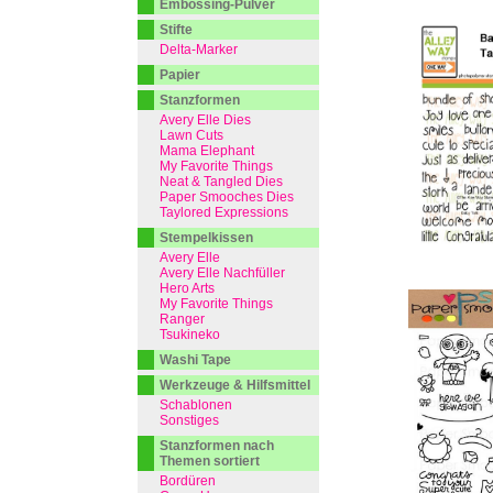
Embossing-Pulver
Stifte
Delta-Marker
Papier
Stanzformen
Avery Elle Dies
Lawn Cuts
Mama Elephant
My Favorite Things
Neat & Tangled Dies
Paper Smooches Dies
Taylored Expressions
Stempelkissen
Avery Elle
Avery Elle Nachfüller
Hero Arts
My Favorite Things
Ranger
Tsukineko
Washi Tape
Werkzeuge & Hilfsmittel
Schablonen
Sonstiges
Stanzformen nach
Themen sortiert
Bordüren