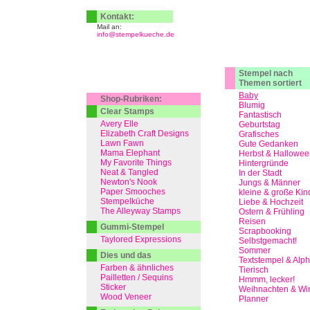
Kontakt:
Mail an:
info@stempelkueche.de
Stempel nach
Themen sortiert
Baby
Shop-Rubriken:
Blumig
Clear Stamps
Fantastisch
Avery Elle
Geburtstag
Elizabeth Craft Designs
Grafisches
Lawn Fawn
Gute Gedanken
Mama Elephant
Herbst & Hallowee
My Favorite Things
Hintergründe
Neat & Tangled
In der Stadt
Newton's Nook
Jungs & Männer
Paper Smooches
kleine & große Kin
Stempelküche
Liebe & Hochzeit
The Alleyway Stamps
Ostern & Frühling
Reisen
Gummi-Stempel
Scrapbooking
Taylored Expressions
Selbstgemacht!
Sommer
Dies und das
Textstempel & Alp
Farben & ähnliches
Tierisch
Pailletten / Sequins
Hmmm, lecker!
Sticker
Weihnachten & Win
Wood Veneer
Planner