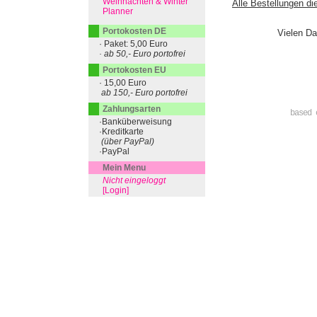
Weihnachten & Winter
Alle Bestellungen di
Planner
Portokosten DE
Vielen Da
· Paket: 5,00 Euro
· ab 50,- Euro portofrei
Portokosten EU
· 15,00 Euro
ab 150,- Euro portofrei
Zahlungsarten
based 
·Banküberweisung
·Kreditkarte
(über PayPal)
·PayPal
Mein Menu
Nicht eingeloggt
[Login]