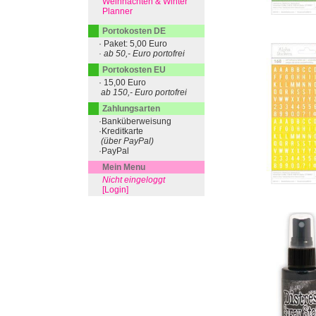
Weihnachten & Winter
Planner
Portokosten DE
· Paket: 5,00 Euro
· ab 50,- Euro portofrei
Portokosten EU
· 15,00 Euro
ab 150,- Euro portofrei
Zahlungsarten
·Banküberweisung
·Kreditkarte
(über PayPal)
·PayPal
Mein Menu
Nicht eingeloggt
[Login]