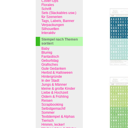
Cover-Ups
Florales
Schrift
Sets (Stackables usw.)
für Szenerien
Tags, Labels, Banner
Verpackungen
Silhouetten
Interaktiv
Stempel nach Themen
sortiert
Baby
Blumig
Fantastisch
Geburtstag
Grafisches
Gute Gedanken
Herbst & Halloween
Hintergründe
In der Stadt
Jungs & Männer
kleine & große Kinder
Liebe & Hochzeit
Ostern & Frühling
Reisen
Scrapbooking
Selbstgemacht!
Sommer
Textstempel & Alphas
Tierisch
Hmmm, lecker!