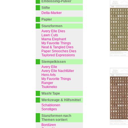
Embossing-Pulver
Stifte
Delta-Marker
Papier
Stanzformen
Avery Elle Dies
Lawn Cuts
Mama Elephant
My Favorite Things
Neat & Tangled Dies
Paper Smooches Dies
Taylored Expressions
Stempelkissen
Avery Elle
Avery Elle Nachfüller
Hero Arts
My Favorite Things
Ranger
Tsukineko
Washi Tape
Werkzeuge & Hilfsmittel
Schablonen
Sonstiges
Stanzformen nach
Themen sortiert
Bordüren