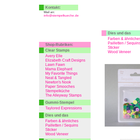
Kontakt:
Mail an:
info@stempelkueche.de
Dies und das
Farben & ähnliche
Pailletten / Sequin
Shop-Rubriken:
Sticker
Clear Stamps
Wood Veneer
Avery Elle
Elizabeth Craft Designs
Lawn Fawn
Mama Elephant
My Favorite Things
Neat & Tangled
Newton's Nook
Paper Smooches
Stempelküche
The Alleyway Stamps
Gummi-Stempel
Taylored Expressions
Dies und das
Farben & ähnliches
Pailletten / Sequins
Sticker
Wood Veneer