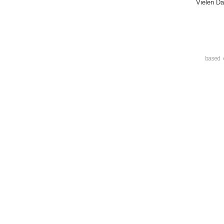
Vielen Da
based 