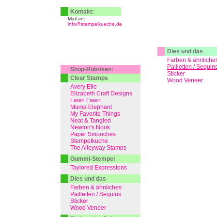
Kontakt:
Mail an:
info@stempelkueche.de
Dies und das
Farben & ähnliche
Pailletten / Sequin
Shop-Rubriken:
Sticker
Clear Stamps
Wood Veneer
Avery Elle
Elizabeth Craft Designs
Lawn Fawn
Mama Elephant
My Favorite Things
Neat & Tangled
Newton's Nook
Paper Smooches
Stempelküche
The Alleyway Stamps
Gummi-Stempel
Taylored Expressions
Dies und das
Farben & ähnliches
Pailletten / Sequins
Sticker
Wood Veneer