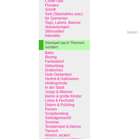
Cover-Ups
Florales
Schrift
Sets (Stackables usw.)
für Szenerien
Tags, Labels, Banner
Verpackungen
Silhouetten
based 
Interaktiv
Stempel nach Themen
sortiert
Baby
Blumig
Fantastisch
Geburtstag
Grafisches
Gute Gedanken
Herbst & Halloween
Hintergründe
In der Stadt
Jungs & Männer
kleine & große Kinder
Liebe & Hochzeit
Ostern & Frühling
Reisen
Scrapbooking
Selbstgemacht!
Sommer
Textstempel & Alphas
Tierisch
Hmmm, lecker!