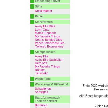
Embossing-Pulver
Stifte
Delta-Marker
Papier
Stanzformen
Avery Elle Dies
Lawn Cuts
Mama Elephant
My Favorite Things
Neat & Tangled Dies
Paper Smooches Dies
Taylored Expressions
Stempelkissen
Avery Elle
Avery Elle Nachfüller
Hero Arts
My Favorite Things
Ranger
Tsukineko
Washi Tape
Werkzeuge & Hilfsmittel
Ende 2020 wird di
Schablonen
Preisen ka
Sonstiges
Alle Bestellungen di
Stanzformen nach
Themen sortiert
Bordüren
Vielen Da