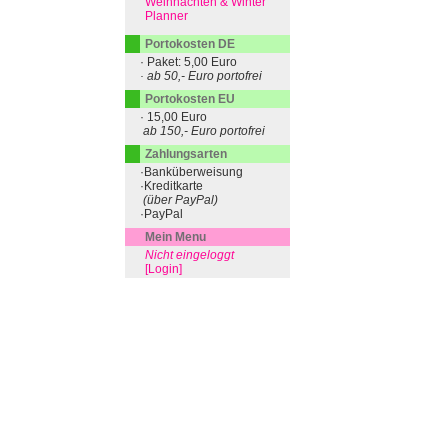
Weihnachten & Winter
Planner
Portokosten DE
· Paket: 5,00 Euro
· ab 50,- Euro portofrei
Portokosten EU
· 15,00 Euro
ab 150,- Euro portofrei
Zahlungsarten
·Banküberweisung
·Kreditkarte
(über PayPal)
·PayPal
Mein Menu
Nicht eingeloggt
[Login]