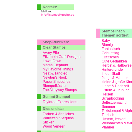
Kontakt:
Mail an:
info@stempelkueche.de
Stempel nach
Themen sortiert
Baby
Shop-Rubriken:
Blumig
Clear Stamps
Fantastisch
Avery Elle
Geburtstag
Elizabeth Craft Designs
Grafisches
Lawn Fawn
Gute Gedanken
Mama Elephant
Herbst & Hallowee
My Favorite Things
Hintergründe
Neat & Tangled
In der Stadt
Newton's Nook
Jungs & Männer
Paper Smooches
kleine & große Kin
Stempelküche
Liebe & Hochzeit
The Alleyway Stamps
Ostern & Frühling
Reisen
Gummi-Stempel
Scrapbooking
Taylored Expressions
Selbstgemacht!
Sommer
Dies und das
Textstempel & Alp
Farben & ähnliches
Tierisch
Pailletten / Sequins
Hmmm, lecker!
Sticker
Weihnachten & Win
Wood Veneer
Planner