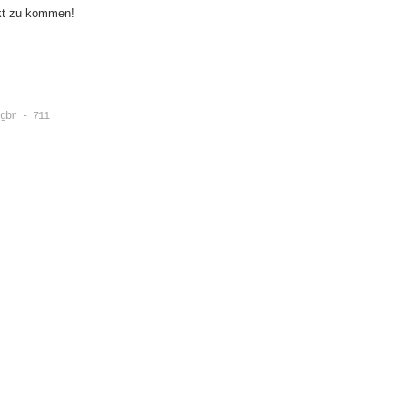
akt zu kommen!
gbr - 711