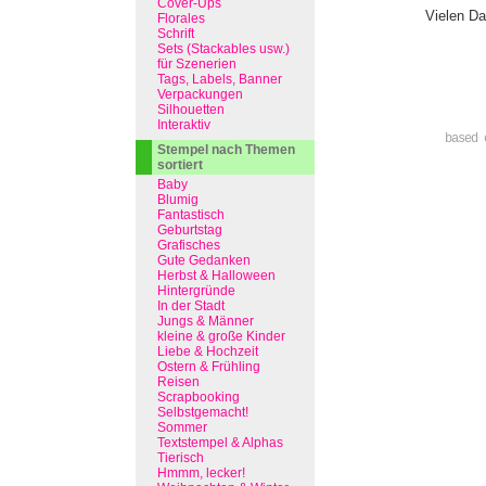
Cover-Ups
Vielen Da
Florales
Schrift
Sets (Stackables usw.)
für Szenerien
Tags, Labels, Banner
Verpackungen
Silhouetten
Interaktiv
based 
Stempel nach Themen
sortiert
Baby
Blumig
Fantastisch
Geburtstag
Grafisches
Gute Gedanken
Herbst & Halloween
Hintergründe
In der Stadt
Jungs & Männer
kleine & große Kinder
Liebe & Hochzeit
Ostern & Frühling
Reisen
Scrapbooking
Selbstgemacht!
Sommer
Textstempel & Alphas
Tierisch
Hmmm, lecker!