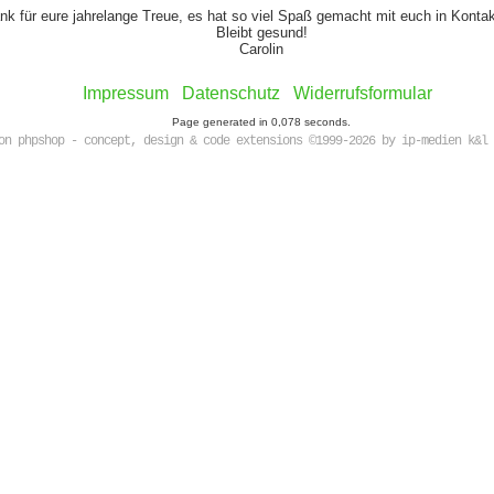
nk für eure jahrelange Treue, es hat so viel Spaß gemacht mit euch in Kont
Bleibt gesund!
Carolin
Impressum
Datenschutz
Widerrufsformular
Page generated in 0,078 seconds.
on phpshop - concept, design & code extensions ©1999-2026 by ip-medien k&l 