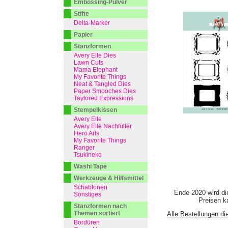
Embossing-Pulver
Stifte
Delta-Marker
Papier
Stanzformen
Avery Elle Dies
Lawn Cuts
Mama Elephant
My Favorite Things
Neat & Tangled Dies
Paper Smooches Dies
Taylored Expressions
Stempelkissen
Avery Elle
Avery Elle Nachfüller
Hero Arts
My Favorite Things
Ranger
Tsukineko
Washi Tape
Werkzeuge & Hilfsmittel
Schablonen
Ende 2020 wird di
Sonstiges
Preisen ka
Stanzformen nach
Themen sortiert
Alle Bestellungen di
Bordüren