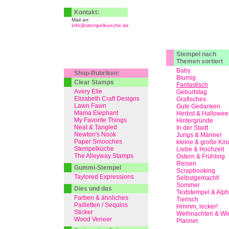
Kontakt:
Mail an:
info@stempelkueche.de
Stempel nach
Themen sortiert
Baby
Shop-Rubriken:
Blumig
Clear Stamps
Fantastisch
Avery Elle
Geburtstag
Elizabeth Craft Designs
Grafisches
Lawn Fawn
Gute Gedanken
Mama Elephant
Herbst & Hallowee
My Favorite Things
Hintergründe
Neat & Tangled
In der Stadt
Newton's Nook
Jungs & Männer
Paper Smooches
kleine & große Kin
Stempelküche
Liebe & Hochzeit
The Alleyway Stamps
Ostern & Frühling
Reisen
Gummi-Stempel
Scrapbooking
Taylored Expressions
Selbstgemacht!
Sommer
Dies und das
Textstempel & Alp
Farben & ähnliches
Tierisch
Pailletten / Sequins
Hmmm, lecker!
Sticker
Weihnachten & Win
Wood Veneer
Planner