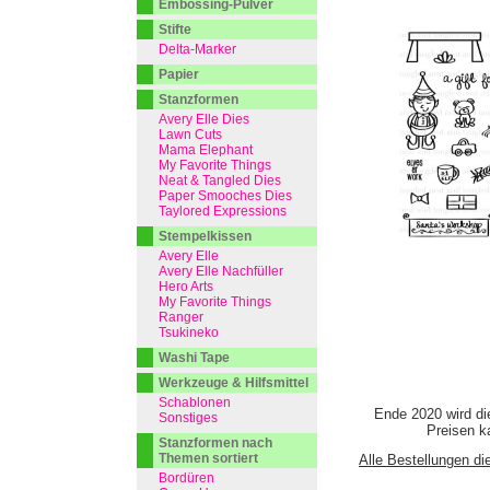
Embossing-Pulver
Stifte
Delta-Marker
Papier
Stanzformen
Avery Elle Dies
Lawn Cuts
Mama Elephant
My Favorite Things
Neat & Tangled Dies
Paper Smooches Dies
Taylored Expressions
Stempelkissen
Avery Elle
Avery Elle Nachfüller
Hero Arts
My Favorite Things
Ranger
Tsukineko
Washi Tape
Werkzeuge & Hilfsmittel
Schablonen
Ende 2020 wird di
Sonstiges
Preisen ka
Stanzformen nach
Themen sortiert
Alle Bestellungen di
Bordüren