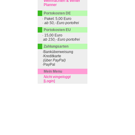
Weihnachten & Winter
Planner
Portokosten DE
· Paket: 5,00 Euro
· ab 50,- Euro portofrei
Portokosten EU
· 15,00 Euro
ab 150,- Euro portofrei
Zahlungsarten
·Banküberweisung
·Kreditkarte
(über PayPal)
·PayPal
Mein Menu
Nicht eingeloggt
[Login]