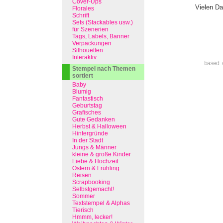
Cover-Ups
Vielen Da
Florales
Schrift
Sets (Stackables usw.)
für Szenerien
Tags, Labels, Banner
Verpackungen
Silhouetten
Interaktiv
based 
Stempel nach Themen
sortiert
Baby
Blumig
Fantastisch
Geburtstag
Grafisches
Gute Gedanken
Herbst & Halloween
Hintergründe
In der Stadt
Jungs & Männer
kleine & große Kinder
Liebe & Hochzeit
Ostern & Frühling
Reisen
Scrapbooking
Selbstgemacht!
Sommer
Textstempel & Alphas
Tierisch
Hmmm, lecker!