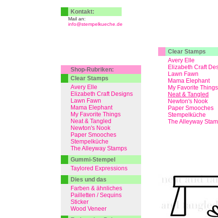
Kontakt:
Mail an:
info@stempelkueche.de
Clear Stamps
Avery Elle
Elizabeth Craft De
Shop-Rubriken:
Lawn Fawn
Clear Stamps
Mama Elephant
Avery Elle
My Favorite Things
Elizabeth Craft Designs
Neat & Tangled
Lawn Fawn
Newton's Nook
Mama Elephant
Paper Smooches
My Favorite Things
Stempelküche
Neat & Tangled
The Alleyway Sta
Newton's Nook
Paper Smooches
Stempelküche
The Alleyway Stamps
Gummi-Stempel
Taylored Expressions
Dies und das
Farben & ähnliches
Pailletten / Sequins
Sticker
Wood Veneer