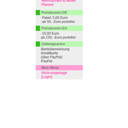
Weihnachten & Winter
Planner
Portokosten DE
· Paket: 5,00 Euro
· ab 50,- Euro portofrei
Portokosten EU
· 15,00 Euro
ab 150,- Euro portofrei
Zahlungsarten
·Banküberweisung
·Kreditkarte
(über PayPal)
·PayPal
Mein Menu
Nicht eingeloggt
[Login]