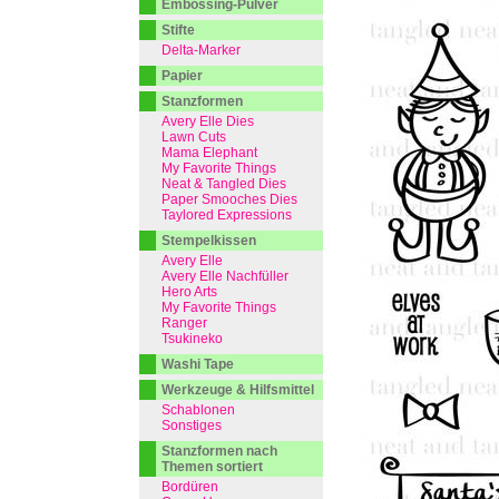
Embossing-Pulver
Stifte
Delta-Marker
Papier
Stanzformen
Avery Elle Dies
Lawn Cuts
Mama Elephant
My Favorite Things
Neat & Tangled Dies
Paper Smooches Dies
Taylored Expressions
Stempelkissen
Avery Elle
Avery Elle Nachfüller
Hero Arts
My Favorite Things
Ranger
Tsukineko
Washi Tape
Werkzeuge & Hilfsmittel
Schablonen
Sonstiges
Stanzformen nach
Themen sortiert
Bordüren