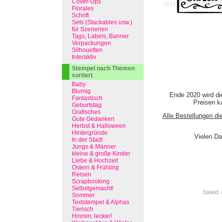
Cover-Ups
Florales
Schrift
Sets (Stackables usw.)
für Szenerien
Tags, Labels, Banner
Verpackungen
Silhouetten
Interaktiv
Stempel nach Themen
sortiert
Baby
Blumig
Ende 2020 wird di
Fantastisch
Preisen ka
Geburtstag
Grafisches
Alle Bestellungen di
Gute Gedanken
Herbst & Halloween
Hintergründe
Vielen Da
In der Stadt
Jungs & Männer
kleine & große Kinder
Liebe & Hochzeit
Ostern & Frühling
Reisen
Scrapbooking
Selbstgemacht!
based 
Sommer
Textstempel & Alphas
Tierisch
Hmmm, lecker!