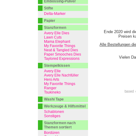
Embossing-Pulver
Stifte
Delta-Marker
Papier
Stanzformen
Ende 2020 wird di
Avery Elle Dies
Preisen ka
Lawn Cuts
Mama Elephant
Alle Bestellungen di
My Favorite Things
Neat & Tangled Dies
Paper Smooches Dies
Vielen Da
Taylored Expressions
Stempelkissen
Avery Elle
Avery Elle Nachfüller
Hero Arts
My Favorite Things
Ranger
based 
Tsukineko
Washi Tape
Werkzeuge & Hilfsmittel
Schablonen
Sonstiges
Stanzformen nach
Themen sortiert
Bordüren