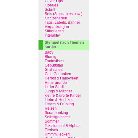
Cover-Ups
Florales
Schrift
Sets (Stackables usw.)
für Szenerien
Tags, Labels, Banner
Verpackungen
Silhouetten
Interaktiv
Stempel nach Themen
sortiert
Baby
Blumig
Fantastisch
Geburtstag
Grafisches
Gute Gedanken
Herbst & Halloween
Hintergründe
In der Stadt
Jungs & Männer
kleine & große Kinder
Liebe & Hochzeit
Ostern & Frühling
Reisen
Scrapbooking
Selbstgemacht!
Sommer
Textstempel & Alphas
Tierisch
Hmmm, lecker!