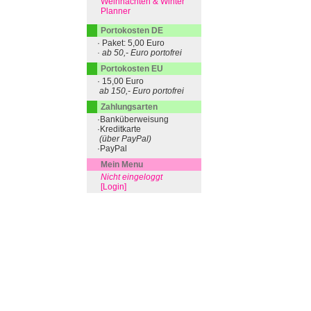
Weihnachten & Winter
Planner
Portokosten DE
· Paket: 5,00 Euro
· ab 50,- Euro portofrei
Portokosten EU
· 15,00 Euro
ab 150,- Euro portofrei
Zahlungsarten
·Banküberweisung
·Kreditkarte
(über PayPal)
·PayPal
Mein Menu
Nicht eingeloggt
[Login]