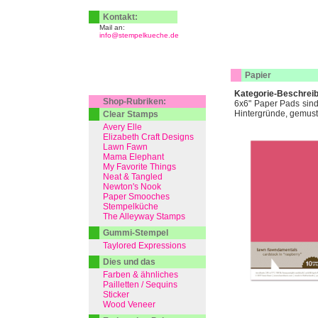
Kontakt:
Mail an:
info@stempelkueche.de
Papier
Kategorie-Beschrei
Shop-Rubriken:
6x6" Paper Pads sind 
Hintergründe, gemuster
Clear Stamps
Avery Elle
Elizabeth Craft Designs
Lawn Fawn
Mama Elephant
My Favorite Things
Neat & Tangled
Newton's Nook
Paper Smooches
Stempelküche
The Alleyway Stamps
Gummi-Stempel
Taylored Expressions
Dies und das
Farben & ähnliches
Pailletten / Sequins
Sticker
Wood Veneer