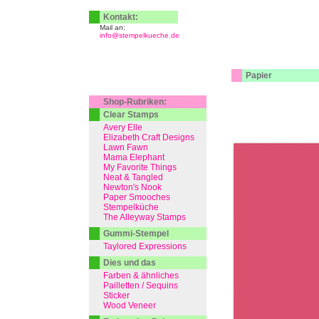
Kontakt:
Mail an:
info@stempelkueche.de
Papier
Shop-Rubriken:
Clear Stamps
Avery Elle
Elizabeth Craft Designs
Lawn Fawn
Mama Elephant
My Favorite Things
Neat & Tangled
Newton's Nook
Paper Smooches
Stempelküche
The Alleyway Stamps
Gummi-Stempel
Taylored Expressions
Dies und das
Farben & ähnliches
Pailletten / Sequins
Sticker
Wood Veneer