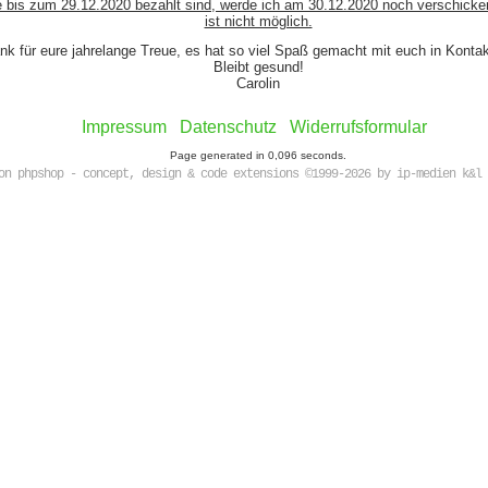
e bis zum 29.12.2020 bezahlt sind, werde ich am 30.12.2020 noch verschicke
ist nicht möglich.
nk für eure jahrelange Treue, es hat so viel Spaß gemacht mit euch in Kont
Bleibt gesund!
Carolin
Impressum
Datenschutz
Widerrufsformular
Page generated in 0,096 seconds.
on phpshop - concept, design & code extensions ©1999-2026 by ip-medien k&l 