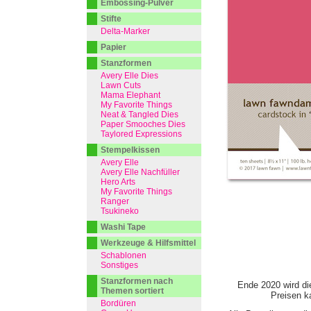
Embossing-Pulver
Stifte
Delta-Marker
Papier
Stanzformen
Avery Elle Dies
Lawn Cuts
Mama Elephant
My Favorite Things
Neat & Tangled Dies
Paper Smooches Dies
Taylored Expressions
Stempelkissen
Avery Elle
Avery Elle Nachfüller
Hero Arts
My Favorite Things
Ranger
Tsukineko
Washi Tape
Werkzeuge & Hilfsmittel
Schablonen
Sonstiges
Stanzformen nach
Ende 2020 wird di
Themen sortiert
Preisen ka
Bordüren