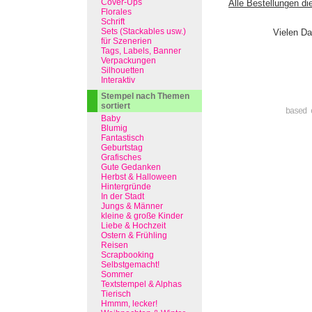
Cover-Ups
Alle Bestellungen di
Florales
Schrift
Sets (Stackables usw.)
Vielen Da
für Szenerien
Tags, Labels, Banner
Verpackungen
Silhouetten
Interaktiv
Stempel nach Themen
sortiert
based 
Baby
Blumig
Fantastisch
Geburtstag
Grafisches
Gute Gedanken
Herbst & Halloween
Hintergründe
In der Stadt
Jungs & Männer
kleine & große Kinder
Liebe & Hochzeit
Ostern & Frühling
Reisen
Scrapbooking
Selbstgemacht!
Sommer
Textstempel & Alphas
Tierisch
Hmmm, lecker!