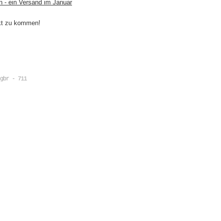
n - ein Versand im Januar
akt zu kommen!
gbr - 711