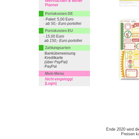
Weihnachten & Winter
Planner
Portokosten DE
· Paket: 5,00 Euro
· ab 50,- Euro portofrei
Portokosten EU
· 15,00 Euro
ab 150,- Euro portofrei
Zahlungsarten
·Banküberweisung
·Kreditkarte
(über PayPal)
·PayPal
Mein Menu
Nicht eingeloggt
[Login]
Ende 2020 wird di
Preisen ka