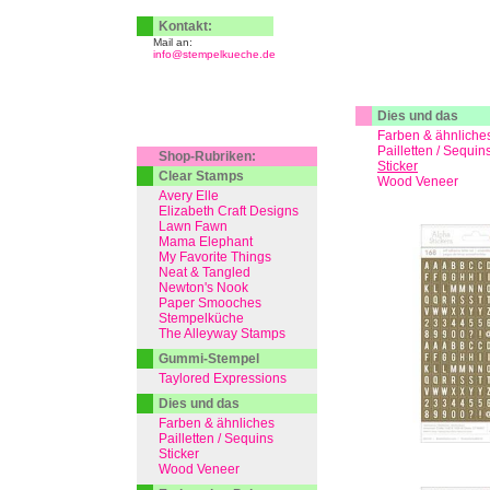
Kontakt:
Mail an:
info@stempelkueche.de
Dies und das
Farben & ähnliche
Pailletten / Sequin
Shop-Rubriken:
Sticker
Clear Stamps
Wood Veneer
Avery Elle
Elizabeth Craft Designs
Lawn Fawn
Mama Elephant
My Favorite Things
Neat & Tangled
Newton's Nook
Paper Smooches
Stempelküche
The Alleyway Stamps
Gummi-Stempel
Taylored Expressions
Dies und das
Farben & ähnliches
Pailletten / Sequins
Sticker
Wood Veneer