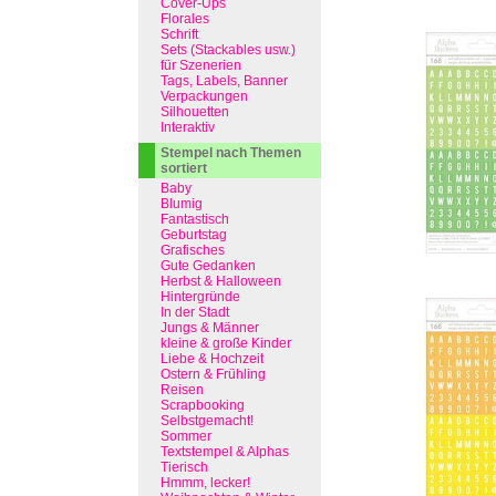
Cover-Ups
Florales
Schrift
Sets (Stackables usw.)
für Szenerien
Tags, Labels, Banner
Verpackungen
Silhouetten
Interaktiv
Stempel nach Themen
sortiert
Baby
Blumig
Fantastisch
Geburtstag
Grafisches
Gute Gedanken
Herbst & Halloween
Hintergründe
In der Stadt
Jungs & Männer
kleine & große Kinder
Liebe & Hochzeit
Ostern & Frühling
Reisen
Scrapbooking
Selbstgemacht!
Sommer
Textstempel & Alphas
Tierisch
Hmmm, lecker!