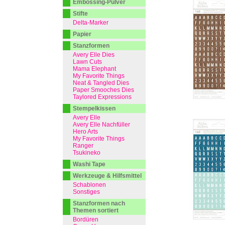
Embossing-Pulver
Stifte
Delta-Marker
Papier
Stanzformen
Avery Elle Dies
Lawn Cuts
Mama Elephant
My Favorite Things
Neat & Tangled Dies
Paper Smooches Dies
Taylored Expressions
Stempelkissen
Avery Elle
Avery Elle Nachfüller
Hero Arts
My Favorite Things
Ranger
Tsukineko
Washi Tape
Werkzeuge & Hilfsmittel
Schablonen
Sonstiges
Stanzformen nach
Themen sortiert
Bordüren