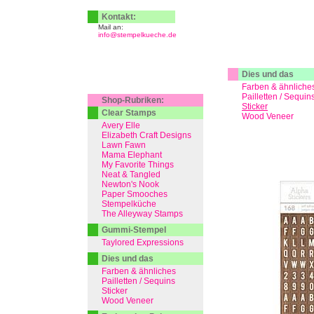
Kontakt:
Mail an:
info@stempelkueche.de
Dies und das
Farben & ähnliche
Pailletten / Sequin
Shop-Rubriken:
Sticker
Clear Stamps
Wood Veneer
Avery Elle
Elizabeth Craft Designs
Lawn Fawn
Mama Elephant
My Favorite Things
Neat & Tangled
Newton's Nook
Paper Smooches
Stempelküche
The Alleyway Stamps
Gummi-Stempel
Taylored Expressions
Dies und das
Farben & ähnliches
Pailletten / Sequins
Sticker
Wood Veneer