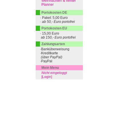
Weihnachten & Winter
Planner
Portokosten DE
· Paket: 5,00 Euro
· ab 50,- Euro portofrei
Portokosten EU
· 15,00 Euro
ab 150,- Euro portofrei
Zahlungsarten
·Banküberweisung
·Kreditkarte
(über PayPal)
·PayPal
Mein Menu
Nicht eingeloggt
[Login]