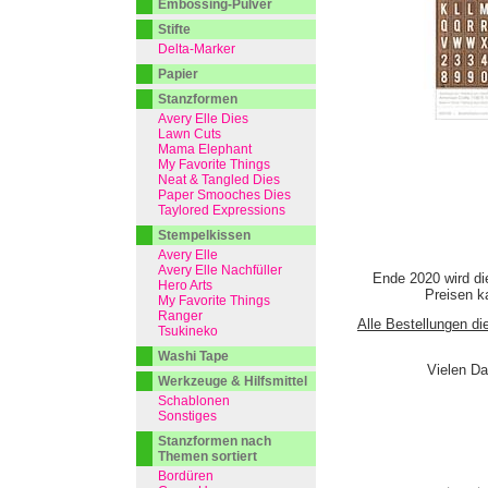
Embossing-Pulver
Stifte
Delta-Marker
Papier
Stanzformen
Avery Elle Dies
Lawn Cuts
Mama Elephant
My Favorite Things
Neat & Tangled Dies
Paper Smooches Dies
Taylored Expressions
Stempelkissen
Avery Elle
Avery Elle Nachfüller
Ende 2020 wird di
Hero Arts
Preisen ka
My Favorite Things
Ranger
Alle Bestellungen di
Tsukineko
Washi Tape
Vielen Da
Werkzeuge & Hilfsmittel
Schablonen
Sonstiges
Stanzformen nach
Themen sortiert
Bordüren