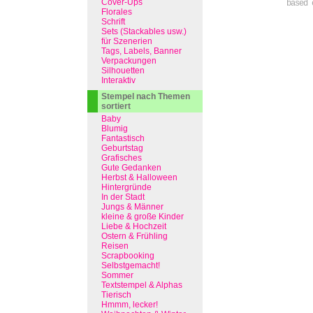
Cover-Ups
based 
Florales
Schrift
Sets (Stackables usw.)
für Szenerien
Tags, Labels, Banner
Verpackungen
Silhouetten
Interaktiv
Stempel nach Themen
sortiert
Baby
Blumig
Fantastisch
Geburtstag
Grafisches
Gute Gedanken
Herbst & Halloween
Hintergründe
In der Stadt
Jungs & Männer
kleine & große Kinder
Liebe & Hochzeit
Ostern & Frühling
Reisen
Scrapbooking
Selbstgemacht!
Sommer
Textstempel & Alphas
Tierisch
Hmmm, lecker!