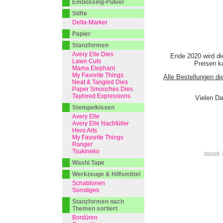
Embossing-Pulver
Stifte
Delta-Marker
Papier
Stanzformen
Avery Elle Dies
Ende 2020 wird di
Lawn Cuts
Preisen ka
Mama Elephant
My Favorite Things
Alle Bestellungen di
Neat & Tangled Dies
Paper Smooches Dies
Taylored Expressions
Vielen Da
Stempelkissen
Avery Elle
Avery Elle Nachfüller
Hero Arts
My Favorite Things
Ranger
Tsukineko
based 
Washi Tape
Werkzeuge & Hilfsmittel
Schablonen
Sonstiges
Stanzformen nach
Themen sortiert
Bordüren