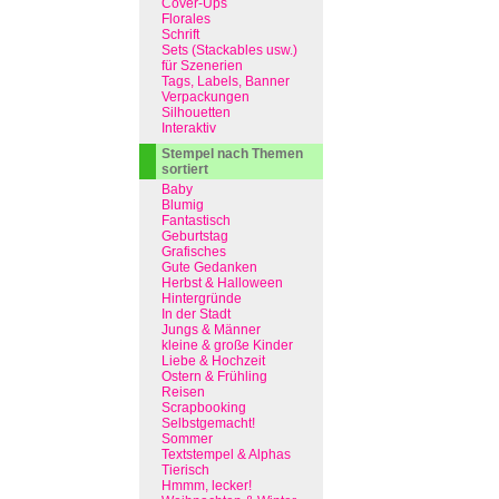
Cover-Ups
Florales
Schrift
Sets (Stackables usw.)
für Szenerien
Tags, Labels, Banner
Verpackungen
Silhouetten
Interaktiv
Stempel nach Themen
sortiert
Baby
Blumig
Fantastisch
Geburtstag
Grafisches
Gute Gedanken
Herbst & Halloween
Hintergründe
In der Stadt
Jungs & Männer
kleine & große Kinder
Liebe & Hochzeit
Ostern & Frühling
Reisen
Scrapbooking
Selbstgemacht!
Sommer
Textstempel & Alphas
Tierisch
Hmmm, lecker!