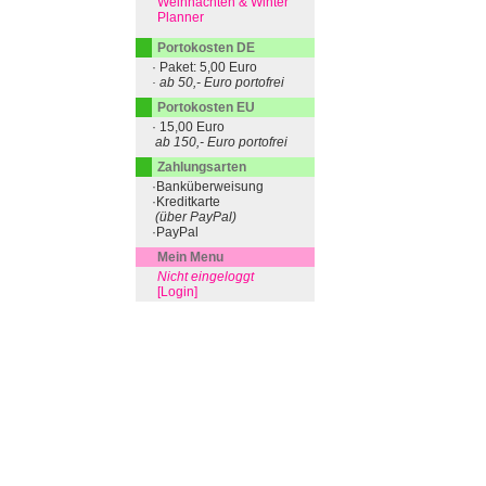
Weihnachten & Winter
Planner
Portokosten DE
· Paket: 5,00 Euro
· ab 50,- Euro portofrei
Portokosten EU
· 15,00 Euro
ab 150,- Euro portofrei
Zahlungsarten
·Banküberweisung
·Kreditkarte
(über PayPal)
·PayPal
Mein Menu
Nicht eingeloggt
[Login]