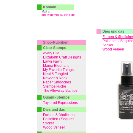
Kontakt:
Mail an:
info@stempelkueche.de
Dies und das
Farben & ähnliche
Pailletten / Sequin
Shop-Rubriken:
Sticker
Clear Stamps
Wood Veneer
Avery Elle
Elizabeth Craft Designs
Lawn Fawn
Mama Elephant
My Favorite Things
Neat & Tangled
Newton's Nook
Paper Smooches
Stempelküche
The Alleyway Stamps
Gummi-Stempel
Taylored Expressions
Dies und das
Farben & ähnliches
Pailletten / Sequins
Sticker
Wood Veneer