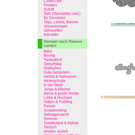
Cover-Ups
Florales
Schrift
Sets (Stackables usw.)
für Szenerien
Tags, Labels, Banner
Verpackungen
Silhouetten
Interaktiv
Stempel nach Themen
sortiert
Baby
Blumig
Fantastisch
Geburtstag
Grafisches
Gute Gedanken
Herbst & Halloween
Hintergründe
In der Stadt
Jungs & Männer
kleine & große Kinder
Liebe & Hochzeit
Ostern & Frühling
Reisen
Scrapbooking
Selbstgemacht!
Sommer
Textstempel & Alphas
Tierisch
Hmmm, lecker!