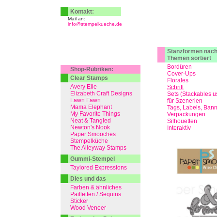
Kontakt:
Mail an:
info@stempelkueche.de
Stanzformen nac
Themen sortiert
Bordüren
Shop-Rubriken:
Cover-Ups
Clear Stamps
Florales
Avery Elle
Schrift
Elizabeth Craft Designs
Sets (Stackables u
Lawn Fawn
für Szenerien
Mama Elephant
Tags, Labels, Ban
My Favorite Things
Verpackungen
Neat & Tangled
Silhouetten
Newton's Nook
Interaktiv
Paper Smooches
Stempelküche
The Alleyway Stamps
Gummi-Stempel
Taylored Expressions
Dies und das
Farben & ähnliches
Pailletten / Sequins
Sticker
Wood Veneer