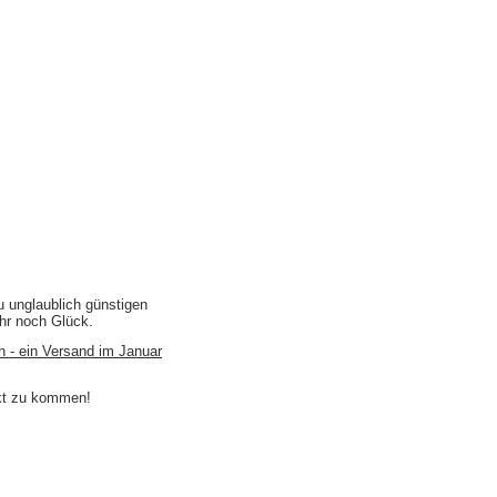
u unglaublich günstigen
ihr noch Glück.
n - ein Versand im Januar
akt zu kommen!