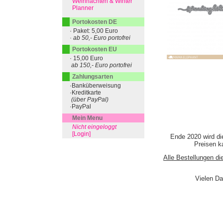
Weihnachten & Winter
Planner
Portokosten DE
· Paket: 5,00 Euro
· ab 50,- Euro portofrei
Portokosten EU
· 15,00 Euro
ab 150,- Euro portofrei
Zahlungsarten
·Banküberweisung
·Kreditkarte
(über PayPal)
·PayPal
Mein Menu
Nicht eingeloggt
[Login]
Ende 2020 wird di
Preisen ka
Alle Bestellungen di
Vielen Da