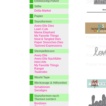
Embossing-Pulver
Stifte
Delta-Marker
Papier
Stanzformen
Avery Elle Dies
Lawn Cuts
Mama Elephant
My Favorite Things
Neat & Tangled Dies
Paper Smooches Dies
Taylored Expressions
Stempelkissen
Avery Elle
Avery Elle Nachfüller
Hero Arts
My Favorite Things
Ranger
Tsukineko
Washi Tape
Werkzeuge & Hilfsmittel
Schablonen
Sonstiges
Stanzformen nach
Themen sortiert
Bordüren