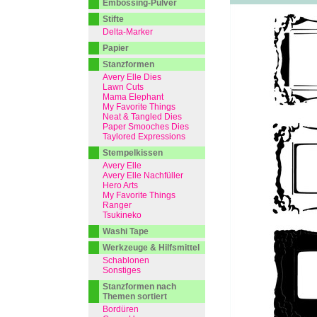
Embossing-Pulver
Stifte
Delta-Marker
Papier
Stanzformen
Avery Elle Dies
Lawn Cuts
Mama Elephant
My Favorite Things
Neat & Tangled Dies
Paper Smooches Dies
Taylored Expressions
Stempelkissen
Avery Elle
Avery Elle Nachfüller
Hero Arts
My Favorite Things
Ranger
Tsukineko
Washi Tape
Werkzeuge & Hilfsmittel
Schablonen
Sonstiges
Stanzformen nach
Themen sortiert
Bordüren