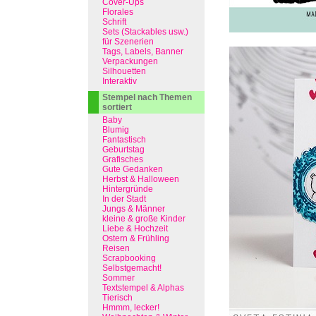
Cover-Ups
Florales
Schrift
Sets (Stackables usw.)
für Szenerien
Tags, Labels, Banner
Verpackungen
Silhouetten
Interaktiv
Stempel nach Themen
sortiert
Baby
Blumig
Fantastisch
Geburtstag
Grafisches
Gute Gedanken
Herbst & Halloween
Hintergründe
In der Stadt
Jungs & Männer
kleine & große Kinder
Liebe & Hochzeit
Ostern & Frühling
Reisen
Scrapbooking
Selbstgemacht!
Sommer
Textstempel & Alphas
Tierisch
Hmmm, lecker!