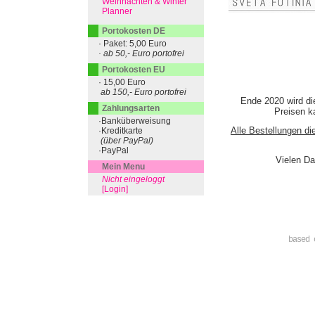
Weihnachten & Winter
Planner
Portokosten DE
· Paket: 5,00 Euro
· ab 50,- Euro portofrei
Portokosten EU
· 15,00 Euro
ab 150,- Euro portofrei
Ende 2020 wird di
Zahlungsarten
Preisen ka
·Banküberweisung
Alle Bestellungen di
·Kreditkarte
(über PayPal)
·PayPal
Vielen Da
Mein Menu
Nicht eingeloggt
[Login]
based 