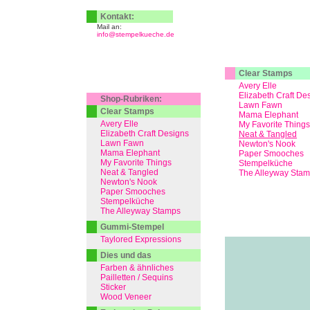
Kontakt:
Mail an:
info@stempelkueche.de
Clear Stamps
Avery Elle
Elizabeth Craft De
Shop-Rubriken:
Lawn Fawn
Clear Stamps
Mama Elephant
Avery Elle
My Favorite Things
Elizabeth Craft Designs
Neat & Tangled
Lawn Fawn
Newton's Nook
Mama Elephant
Paper Smooches
My Favorite Things
Stempelküche
Neat & Tangled
The Alleyway Sta
Newton's Nook
Paper Smooches
Stempelküche
The Alleyway Stamps
Gummi-Stempel
Taylored Expressions
Dies und das
Farben & ähnliches
Pailletten / Sequins
Sticker
Wood Veneer