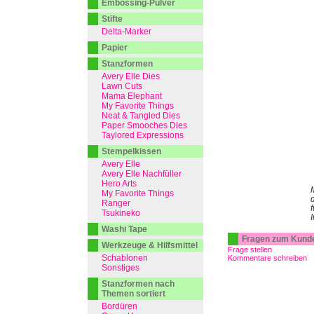
Embossing-Pulver
Stifte
Delta-Marker
Papier
Stanzformen
Avery Elle Dies
Lawn Cuts
Mama Elephant
My Favorite Things
Neat & Tangled Dies
Paper Smooches Dies
Taylored Expressions
Stempelkissen
Avery Elle
Avery Elle Nachfüller
Hero Arts
My Favorite Things
d
Ranger
f
Tsukineko
Washi Tape
Fragen zum Kund
Werkzeuge & Hilfsmittel
Frage stellen
Schablonen
Kommentare schreiben
Sonstiges
Stanzformen nach
Themen sortiert
Bordüren