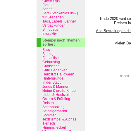
Cover-Ups
Florales
Schrift
Sets (Stackables usw.)
für Szenerien
Ende 2020 wird di
Tags, Labels, Banner
Preisen ka
Verpackungen
Silhouetten
Alle Bestellungen di
Interaktiv
Stempel nach Themen
Vielen Da
sortiert
Baby
Blumig
Fantastisch
Geburtstag
Grafisches
Gute Gedanken
Herbst & Halloween
based 
Hintergründe
In der Stadt
Jungs & Männer
kleine & große Kinder
Liebe & Hochzeit
Ostern & Frühling
Reisen
Scrapbooking
Selbstgemacht!
Sommer
Textstempel & Alphas
Tierisch
Hmmm, lecker!