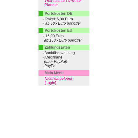
Weihnachten & Winter
Planner
Portokosten DE
· Paket: 5,00 Euro
· ab 50,- Euro portofrei
Portokosten EU
· 15,00 Euro
ab 150,- Euro portofrei
Zahlungsarten
·Banküberweisung
·Kreditkarte
(über PayPal)
·PayPal
Mein Menu
Nicht eingeloggt
[Login]