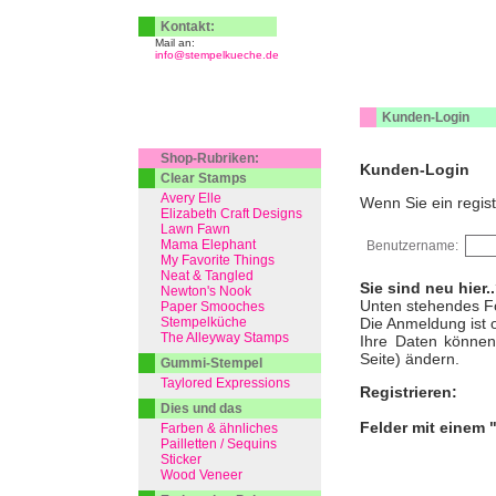
Kontakt:
Mail an:
info@stempelkueche.de
Kunden-Login
Shop-Rubriken:
Kunden-Login
Clear Stamps
Avery Elle
Wenn Sie ein regist
Elizabeth Craft Designs
Lawn Fawn
Mama Elephant
Benutzername:
My Favorite Things
Neat & Tangled
Sie sind neu hier.
Newton's Nook
Unten stehendes Fo
Paper Smooches
Stempelküche
Die Anmeldung ist o
The Alleyway Stamps
Ihre Daten können 
Seite) ändern.
Gummi-Stempel
Taylored Expressions
Registrieren:
Dies und das
Felder mit einem 
Farben & ähnliches
Pailletten / Sequins
Sticker
Wood Veneer