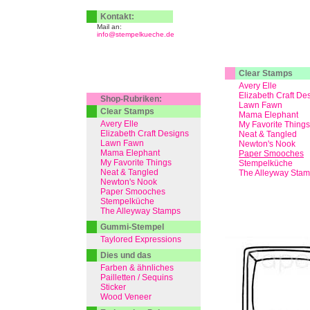
Kontakt:
Mail an:
info@stempelkueche.de
Clear Stamps
Avery Elle
Elizabeth Craft De
Shop-Rubriken:
Lawn Fawn
Clear Stamps
Mama Elephant
Avery Elle
My Favorite Things
Elizabeth Craft Designs
Neat & Tangled
Lawn Fawn
Newton's Nook
Mama Elephant
Paper Smooches
My Favorite Things
Stempelküche
Neat & Tangled
The Alleyway Sta
Newton's Nook
Paper Smooches
Stempelküche
The Alleyway Stamps
Gummi-Stempel
Taylored Expressions
Dies und das
Farben & ähnliches
Pailletten / Sequins
Sticker
Wood Veneer