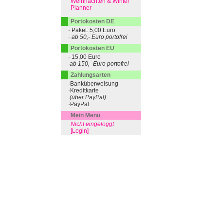
Weihnachten & Winter
Planner
Portokosten DE
· Paket: 5,00 Euro
· ab 50,- Euro portofrei
Portokosten EU
· 15,00 Euro
ab 150,- Euro portofrei
Zahlungsarten
·Banküberweisung
·Kreditkarte
(über PayPal)
·PayPal
Mein Menu
Nicht eingeloggt
[Login]