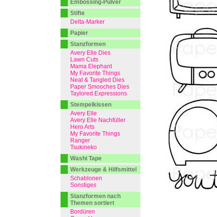
Embossing-Pulver
Stifte
Delta-Marker
Papier
Stanzformen
Avery Elle Dies
Lawn Cuts
Mama Elephant
My Favorite Things
Neat & Tangled Dies
Paper Smooches Dies
Taylored Expressions
Stempelkissen
Avery Elle
Avery Elle Nachfüller
Hero Arts
My Favorite Things
Ranger
Tsukineko
Washi Tape
Werkzeuge & Hilfsmittel
Schablonen
Sonstiges
Stanzformen nach
Themen sortiert
Bordüren