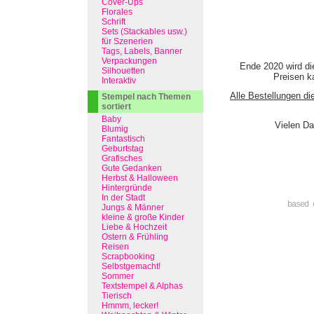
Cover-Ups
Florales
Schrift
Sets (Stackables usw.)
für Szenerien
Tags, Labels, Banner
Verpackungen
Ende 2020 wird di
Silhouetten
Preisen ka
Interaktiv
Alle Bestellungen di
Stempel nach Themen
sortiert
Baby
Vielen Da
Blumig
Fantastisch
Geburtstag
Grafisches
Gute Gedanken
Herbst & Halloween
Hintergründe
In der Stadt
based 
Jungs & Männer
kleine & große Kinder
Liebe & Hochzeit
Ostern & Frühling
Reisen
Scrapbooking
Selbstgemacht!
Sommer
Textstempel & Alphas
Tierisch
Hmmm, lecker!