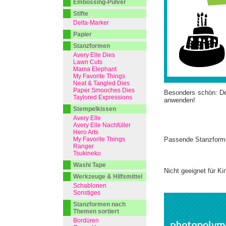
Embossing-Pulver
Stifte
Delta-Marker
Papier
Stanzformen
Avery Elle Dies
Lawn Cuts
Mama Elephant
My Favorite Things
Neat & Tangled Dies
Paper Smooches Dies
Besonders schön: Der
Taylored Expressions
anwenden!
Stempelkissen
Avery Elle
Avery Elle Nachfüller
Hero Arts
My Favorite Things
Passende Stanzform
Ranger
Tsukineko
Washi Tape
Nicht geeignet für Ki
Werkzeuge & Hilfsmittel
Schablonen
Sonstiges
Stanzformen nach
Themen sortiert
Bordüren