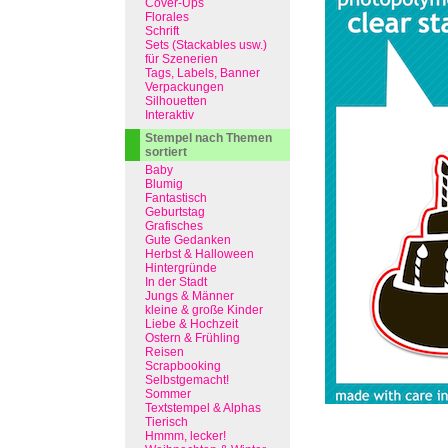
Cover-Ups
Florales
Schrift
Sets (Stackables usw.)
für Szenerien
Tags, Labels, Banner
Verpackungen
Silhouetten
Interaktiv
Stempel nach Themen
sortiert
Baby
Blumig
Fantastisch
Geburtstag
Grafisches
Gute Gedanken
Herbst & Halloween
Hintergründe
In der Stadt
Jungs & Männer
kleine & große Kinder
Liebe & Hochzeit
Ostern & Frühling
Reisen
Scrapbooking
Selbstgemacht!
Sommer
Textstempel & Alphas
Tierisch
Hmmm, lecker!