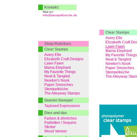
Kontakt:
Mail an:
info@stempelkueche.de
Clear Stamps
Avery Elle
Elizabeth Craft De
Shop-Rubriken:
Lawn Fawn
Clear Stamps
Mama Elephant
Avery Elle
My Favorite Things
Elizabeth Craft Designs
Neat & Tangled
Lawn Fawn
Newton's Nook
Mama Elephant
Paper Smooches
My Favorite Things
Stempelküche
Neat & Tangled
The Alleyway Sta
Newton's Nook
Paper Smooches
Stempelküche
The Alleyway Stamps
Gummi-Stempel
Taylored Expressions
Dies und das
Farben & ähnliches
Pailletten / Sequins
Sticker
Wood Veneer