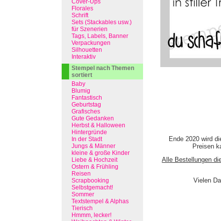
Cover-Ups
Florales
Schrift
Sets (Stackables usw.)
für Szenerien
Tags, Labels, Banner
Verpackungen
Silhouetten
Interaktiv
Stempel nach Themen
sortiert
Baby
Blumig
Fantastisch
Geburtstag
Grafisches
Gute Gedanken
Herbst & Halloween
Hintergründe
Ende 2020 wird di
In der Stadt
Jungs & Männer
Preisen ka
kleine & große Kinder
Alle Bestellungen di
Liebe & Hochzeit
Ostern & Frühling
Reisen
Vielen Da
Scrapbooking
Selbstgemacht!
Sommer
Textstempel & Alphas
Tierisch
Hmmm, lecker!