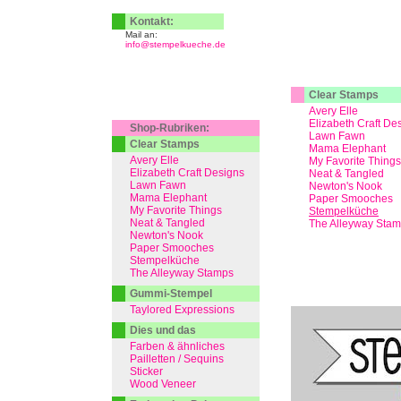
Kontakt:
Mail an:
info@stempelkueche.de
Clear Stamps
Avery Elle
Elizabeth Craft De
Shop-Rubriken:
Lawn Fawn
Clear Stamps
Mama Elephant
Avery Elle
My Favorite Things
Elizabeth Craft Designs
Neat & Tangled
Lawn Fawn
Newton's Nook
Mama Elephant
Paper Smooches
My Favorite Things
Stempelküche
Neat & Tangled
The Alleyway Sta
Newton's Nook
Paper Smooches
Stempelküche
The Alleyway Stamps
Gummi-Stempel
Taylored Expressions
Dies und das
Farben & ähnliches
Pailletten / Sequins
Sticker
Wood Veneer