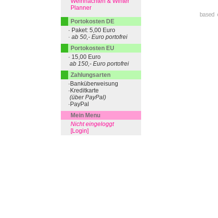
Weihnachten & Winter
Planner
based 
Portokosten DE
· Paket: 5,00 Euro
· ab 50,- Euro portofrei
Portokosten EU
· 15,00 Euro
ab 150,- Euro portofrei
Zahlungsarten
·Banküberweisung
·Kreditkarte
(über PayPal)
·PayPal
Mein Menu
Nicht eingeloggt
[Login]