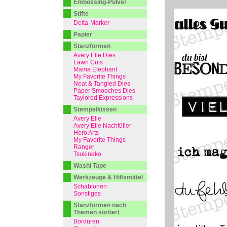
Embossing-Pulver
Stifte
Delta-Marker
Papier
Stanzformen
Avery Elle Dies
Lawn Cuts
Mama Elephant
My Favorite Things
Neat & Tangled Dies
Paper Smooches Dies
Taylored Expressions
Stempelkissen
Avery Elle
Avery Elle Nachfüller
Hero Arts
My Favorite Things
Ranger
Tsukineko
Washi Tape
Werkzeuge & Hilfsmittel
Schablonen
Sonstiges
Stanzformen nach
Themen sortiert
Bordüren