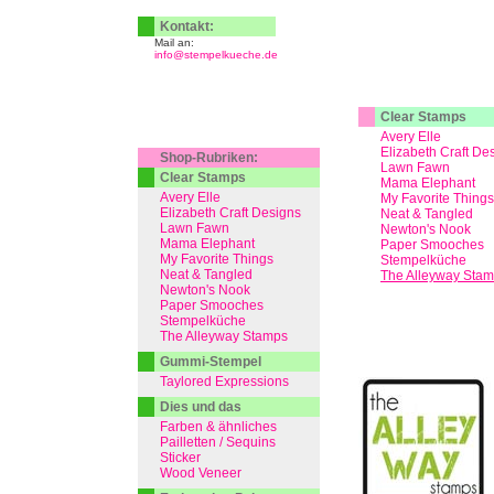
Kontakt:
Mail an:
info@stempelkueche.de
Clear Stamps
Avery Elle
Elizabeth Craft De
Shop-Rubriken:
Lawn Fawn
Clear Stamps
Mama Elephant
Avery Elle
My Favorite Things
Elizabeth Craft Designs
Neat & Tangled
Lawn Fawn
Newton's Nook
Mama Elephant
Paper Smooches
My Favorite Things
Stempelküche
Neat & Tangled
The Alleyway Sta
Newton's Nook
Paper Smooches
Stempelküche
The Alleyway Stamps
Gummi-Stempel
Taylored Expressions
Dies und das
Farben & ähnliches
Pailletten / Sequins
Sticker
Wood Veneer