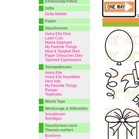
Embossing-Pulver
Stifte
Delta-Marker
Papier
Stanzformen
Avery Elle Dies
Lawn Cuts
Mama Elephant
My Favorite Things
Neat & Tangled Dies
Paper Smooches Dies
Taylored Expressions
Stempelkissen
Avery Elle
Avery Elle Nachfüller
Hero Arts
My Favorite Things
Ranger
Tsukineko
Washi Tape
Werkzeuge & Hilfsmittel
Schablonen
Sonstiges
Stanzformen nach
Themen sortiert
Bordüren