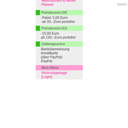
Weihnachten & Winter
Planner
based 
Portokosten DE
· Paket: 5,00 Euro
· ab 50,- Euro portofrei
Portokosten EU
· 15,00 Euro
ab 150,- Euro portofrei
Zahlungsarten
·Banküberweisung
·Kreditkarte
(über PayPal)
·PayPal
Mein Menu
Nicht eingeloggt
[Login]