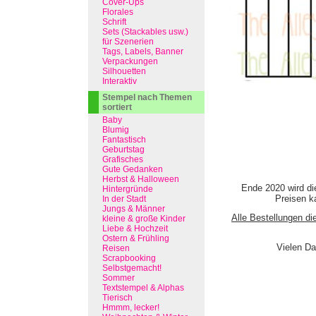
Cover-Ups
Florales
Schrift
Sets (Stackables usw.)
für Szenerien
Tags, Labels, Banner
Verpackungen
Silhouetten
Interaktiv
Stempel nach Themen
sortiert
Baby
Blumig
Fantastisch
Geburtstag
Grafisches
Gute Gedanken
Herbst & Halloween
Ende 2020 wird di
Hintergründe
Preisen ka
In der Stadt
Jungs & Männer
Alle Bestellungen di
kleine & große Kinder
Liebe & Hochzeit
Ostern & Frühling
Vielen Da
Reisen
Scrapbooking
Selbstgemacht!
Sommer
Textstempel & Alphas
Tierisch
Hmmm, lecker!