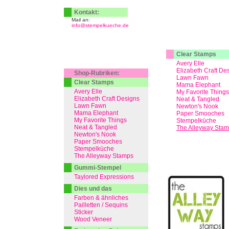
Kontakt:
Mail an:
info@stempelkueche.de
Clear Stamps
Avery Elle
Elizabeth Craft De
Shop-Rubriken:
Lawn Fawn
Clear Stamps
Mama Elephant
Avery Elle
My Favorite Things
Elizabeth Craft Designs
Neat & Tangled
Lawn Fawn
Newton's Nook
Mama Elephant
Paper Smooches
My Favorite Things
Stempelküche
Neat & Tangled
The Alleyway Sta
Newton's Nook
Paper Smooches
Stempelküche
The Alleyway Stamps
Gummi-Stempel
Taylored Expressions
Dies und das
Farben & ähnliches
Pailletten / Sequins
Sticker
Wood Veneer