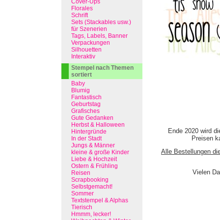
Cover-Ups
Florales
Schrift
Sets (Stackables usw.)
für Szenerien
Tags, Labels, Banner
Verpackungen
Silhouetten
Interaktiv
Stempel nach Themen
sortiert
Baby
Blumig
Fantastisch
Geburtstag
Grafisches
Gute Gedanken
Herbst & Halloween
Ende 2020 wird di
Hintergründe
Preisen ka
In der Stadt
Jungs & Männer
Alle Bestellungen di
kleine & große Kinder
Liebe & Hochzeit
Ostern & Frühling
Vielen Da
Reisen
Scrapbooking
Selbstgemacht!
Sommer
Textstempel & Alphas
Tierisch
Hmmm, lecker!