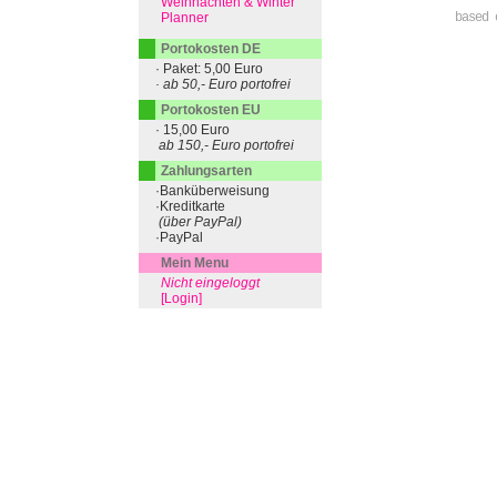
Weihnachten & Winter
Planner
based 
Portokosten DE
· Paket: 5,00 Euro
· ab 50,- Euro portofrei
Portokosten EU
· 15,00 Euro
ab 150,- Euro portofrei
Zahlungsarten
·Banküberweisung
·Kreditkarte
(über PayPal)
·PayPal
Mein Menu
Nicht eingeloggt
[Login]