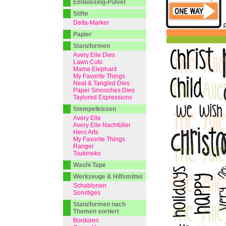
Embossing-Pulver
Stifte
Delta-Marker
Papier
Stanzformen
Avery Elle Dies
Lawn Cuts
Mama Elephant
My Favorite Things
Neat & Tangled Dies
Paper Smooches Dies
Taylored Expressions
Stempelkissen
Avery Elle
Avery Elle Nachfüller
Hero Arts
My Favorite Things
Ranger
Tsukineko
Washi Tape
Werkzeuge & Hilfsmittel
Schablonen
Sonstiges
Stanzformen nach
Themen sortiert
Bordüren