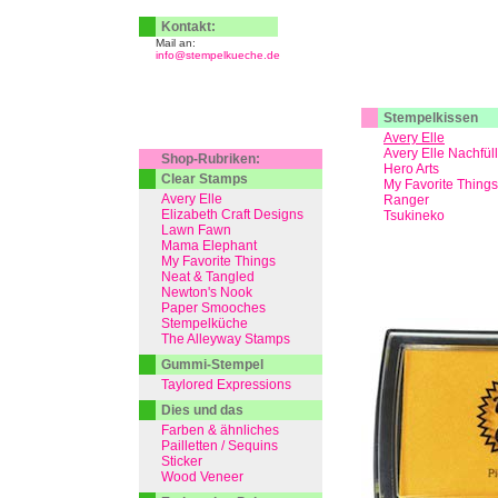
Kontakt:
Mail an:
info@stempelkueche.de
Stempelkissen
Avery Elle
Avery Elle Nachfül
Shop-Rubriken:
Hero Arts
Clear Stamps
My Favorite Things
Avery Elle
Ranger
Elizabeth Craft Designs
Tsukineko
Lawn Fawn
Mama Elephant
My Favorite Things
Neat & Tangled
Newton's Nook
Paper Smooches
Stempelküche
The Alleyway Stamps
Gummi-Stempel
Taylored Expressions
Dies und das
Farben & ähnliches
Pailletten / Sequins
Sticker
Wood Veneer