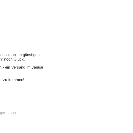
u unglaublich günstigen
ihr noch Glück.
n - ein Versand im Januar
akt zu kommen!
gbr - 711