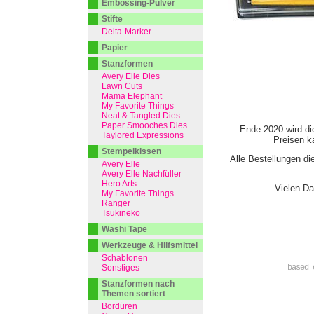
Embossing-Pulver
Stifte
Delta-Marker
Papier
Stanzformen
Avery Elle Dies
Lawn Cuts
Mama Elephant
My Favorite Things
Neat & Tangled Dies
Paper Smooches Dies
Ende 2020 wird di
Taylored Expressions
Preisen ka
Stempelkissen
Alle Bestellungen di
Avery Elle
Avery Elle Nachfüller
Hero Arts
Vielen Da
My Favorite Things
Ranger
Tsukineko
Washi Tape
Werkzeuge & Hilfsmittel
Schablonen
Sonstiges
based 
Stanzformen nach
Themen sortiert
Bordüren