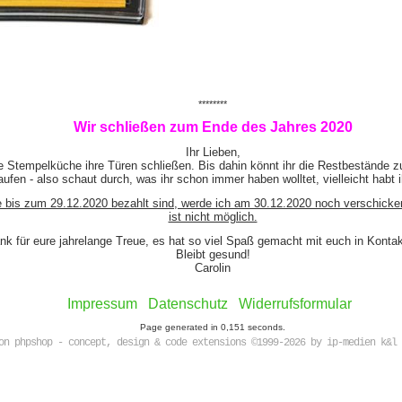
********
Wir schließen zum Ende des Jahres 2020
Ihr Lieben,
e Stempelküche ihre Türen schließen. Bis dahin könnt ihr die Restbestände z
ufen - also schaut durch, was ihr schon immer haben wolltet, vielleicht habt 
e bis zum 29.12.2020 bezahlt sind, werde ich am 30.12.2020 noch verschicke
ist nicht möglich.
nk für eure jahrelange Treue, es hat so viel Spaß gemacht mit euch in Kont
Bleibt gesund!
Carolin
Impressum
Datenschutz
Widerrufsformular
Page generated in 0,151 seconds.
on phpshop - concept, design & code extensions ©1999-2026 by ip-medien k&l 