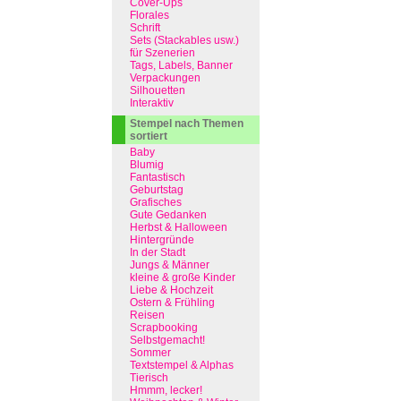
Cover-Ups
Florales
Schrift
Sets (Stackables usw.)
für Szenerien
Tags, Labels, Banner
Verpackungen
Silhouetten
Interaktiv
Stempel nach Themen
sortiert
Baby
Blumig
Fantastisch
Geburtstag
Grafisches
Gute Gedanken
Herbst & Halloween
Hintergründe
In der Stadt
Jungs & Männer
kleine & große Kinder
Liebe & Hochzeit
Ostern & Frühling
Reisen
Scrapbooking
Selbstgemacht!
Sommer
Textstempel & Alphas
Tierisch
Hmmm, lecker!