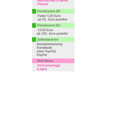
Weihnachten & Winter
Planner
Portokosten DE
· Paket: 5,00 Euro
· ab 50,- Euro portofrei
Portokosten EU
· 15,00 Euro
ab 150,- Euro portofrei
Zahlungsarten
·Banküberweisung
·Kreditkarte
(über PayPal)
·PayPal
Mein Menu
Nicht eingeloggt
[Login]