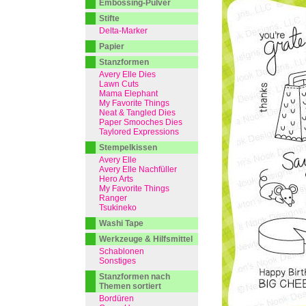
Embossing-Pulver
Stifte
Delta-Marker
Papier
Stanzformen
Avery Elle Dies
Lawn Cuts
Mama Elephant
My Favorite Things
Neat & Tangled Dies
Paper Smooches Dies
Taylored Expressions
Stempelkissen
Avery Elle
Avery Elle Nachfüller
Hero Arts
My Favorite Things
Ranger
Tsukineko
Washi Tape
Werkzeuge & Hilfsmittel
Schablonen
Sonstiges
Stanzformen nach
Themen sortiert
Bordüren