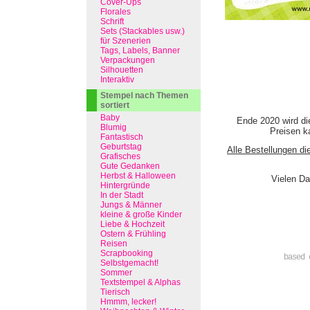
Cover-Ups
Florales
Schrift
Sets (Stackables usw.)
für Szenerien
Tags, Labels, Banner
Verpackungen
Silhouetten
Interaktiv
Stempel nach Themen
sortiert
Baby
Ende 2020 wird di
Blumig
Preisen ka
Fantastisch
Geburtstag
Alle Bestellungen di
Grafisches
Gute Gedanken
Herbst & Halloween
Vielen Da
Hintergründe
In der Stadt
Jungs & Männer
kleine & große Kinder
Liebe & Hochzeit
Ostern & Frühling
Reisen
Scrapbooking
based 
Selbstgemacht!
Sommer
Textstempel & Alphas
Tierisch
Hmmm, lecker!