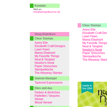
Kontakt:
Mail an:
info@stempelkueche.de
Clear Stamps
Avery Elle
Elizabeth Craft De
Shop-Rubriken:
Lawn Fawn
Clear Stamps
Mama Elephant
Avery Elle
My Favorite Things
Elizabeth Craft Designs
Neat & Tangled
Lawn Fawn
Newton's Nook
Mama Elephant
Paper Smooches
My Favorite Things
Stempelküche
Neat & Tangled
The Alleyway Sta
Newton's Nook
Paper Smooches
Stempelküche
The Alleyway Stamps
Gummi-Stempel
Taylored Expressions
Dies und das
Farben & ähnliches
Pailletten / Sequins
Sticker
Wood Veneer