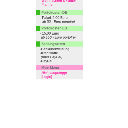
Weihnachten & Winter
Planner
Portokosten DE
· Paket: 5,00 Euro
· ab 50,- Euro portofrei
Portokosten EU
· 15,00 Euro
ab 150,- Euro portofrei
Zahlungsarten
·Banküberweisung
·Kreditkarte
(über PayPal)
·PayPal
Mein Menu
Nicht eingeloggt
[Login]