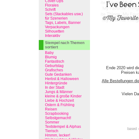
Cover-Ups
Florales
Schrift
Sets (Stackables usw.)
für Szenerien
Tags, Labels, Banner
Verpackungen
Silhouetten
Interaktiv
Stempel nach Themen
sortiert
Baby
Blumig
Fantastisch
Geburtstag
Ende 2020 wird di
Grafisches
Preisen ka
Gute Gedanken
Herbst & Halloween
Alle Bestellungen di
Hintergründe
In der Stadt
Jungs & Männer
Vielen Da
kleine & große Kinder
Liebe & Hochzeit
Ostern & Frühling
Reisen
Scrapbooking
Selbstgemacht!
Sommer
Textstempel & Alphas
based 
Tierisch
Hmmm, lecker!