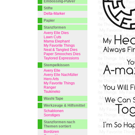
Embossing-Pulver
Stifte
Delta-Marker
Papier
Stanzformen
Avery Elle Dies
Lawn Cuts
Mama Elephant
My Favorite Things
Neat & Tangled Dies
Paper Smooches Dies
Taylored Expressions
Stempelkissen
Avery Elle
Avery Elle Nachfüller
Hero Arts
My Favorite Things
Ranger
Tsukineko
Washi Tape
Werkzeuge & Hilfsmittel
Schablonen
Sonstiges
Stanzformen nach
Themen sortiert
Bordüren