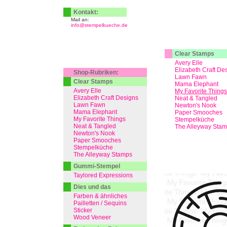
Kontakt:
Mail an:
info@stempelkueche.de
Clear Stamps
Avery Elle
Elizabeth Craft De
Shop-Rubriken:
Lawn Fawn
Clear Stamps
Mama Elephant
Avery Elle
My Favorite Things
Elizabeth Craft Designs
Neat & Tangled
Lawn Fawn
Newton's Nook
Mama Elephant
Paper Smooches
My Favorite Things
Stempelküche
Neat & Tangled
The Alleyway Sta
Newton's Nook
Paper Smooches
Stempelküche
The Alleyway Stamps
Gummi-Stempel
Taylored Expressions
Dies und das
Farben & ähnliches
Pailletten / Sequins
Sticker
Wood Veneer