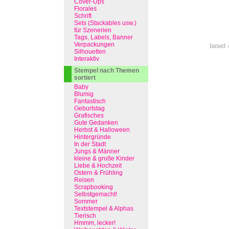
Cover-Ups
Florales
Schrift
Sets (Stackables usw.)
für Szenerien
Tags, Labels, Banner
Verpackungen
based 
Silhouetten
Interaktiv
Stempel nach Themen
sortiert
Baby
Blumig
Fantastisch
Geburtstag
Grafisches
Gute Gedanken
Herbst & Halloween
Hintergründe
In der Stadt
Jungs & Männer
kleine & große Kinder
Liebe & Hochzeit
Ostern & Frühling
Reisen
Scrapbooking
Selbstgemacht!
Sommer
Textstempel & Alphas
Tierisch
Hmmm, lecker!