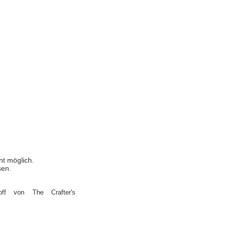
ht möglich.
sen.
off von The Crafter's