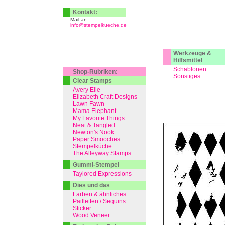
Kontakt:
Mail an:
info@stempelkueche.de
Werkzeuge &
Hilfsmittel
Schablonen
Shop-Rubriken:
Sonstiges
Clear Stamps
Avery Elle
Elizabeth Craft Designs
Lawn Fawn
Mama Elephant
My Favorite Things
Neat & Tangled
Newton's Nook
Paper Smooches
Stempelküche
The Alleyway Stamps
Gummi-Stempel
Taylored Expressions
Dies und das
Farben & ähnliches
Pailletten / Sequins
Sticker
Wood Veneer