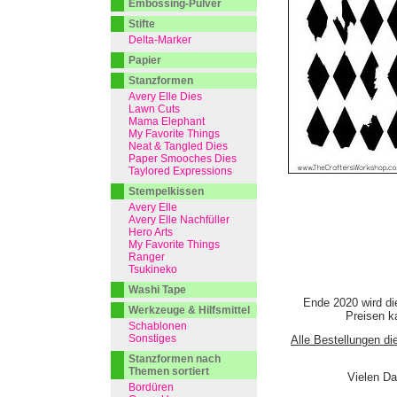
Embossing-Pulver
Stifte
Delta-Marker
Papier
Stanzformen
Avery Elle Dies
Lawn Cuts
Mama Elephant
My Favorite Things
Neat & Tangled Dies
Paper Smooches Dies
Taylored Expressions
Stempelkissen
Avery Elle
Avery Elle Nachfüller
Hero Arts
My Favorite Things
Ranger
Tsukineko
Washi Tape
Ende 2020 wird di
Werkzeuge & Hilfsmittel
Preisen ka
Schablonen
Sonstiges
Alle Bestellungen di
Stanzformen nach
Themen sortiert
Vielen Da
Bordüren