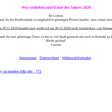
Wir schließen zum Ende des Jahres 2020
Ihr Lieben,
t ihr die Restbestände zu unglaublich günstigen Preisen kaufen - also schaut durc
m 29.12.2020 bezahlt sind, werde ich am 30.12.2020 noch verschicken - ein Versand
ank für eure jahrelange Treue, es hat so viel Spaß gemacht mit euch in Kontakt z
Bleibt gesund!
Carolin
Impressum
Datenschutz
Widerrufsformular
y ip-medien k&l gbr - 711